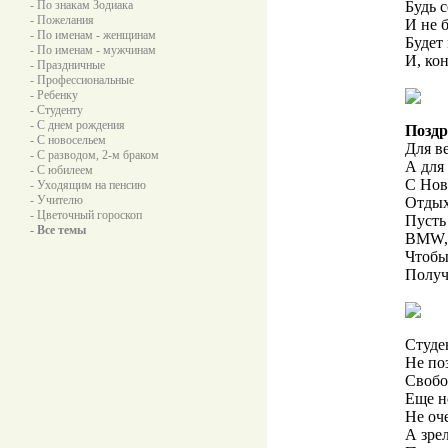
- По знакам Зодиака
Будь с
- Пожелания
И не б
- По именам - женщинам
Будет
- По именам - мужчинам
И, кон
- Праздничные
- Профессиональные
- Ребенку
- Студенту
- С днем рождения
Поздр
- С новосельем
Для в
- С разводом, 2-м браком
А для 
- С юбилеем
С Нов
- Уходящим на пенсию
- Учителю
Отдых
- Цветочный гороскоп
Пусть
- Все темы
BMW, 
Чтобы
Получ
Студе
Не по
Свобо
Еще н
Не оч
А зрел