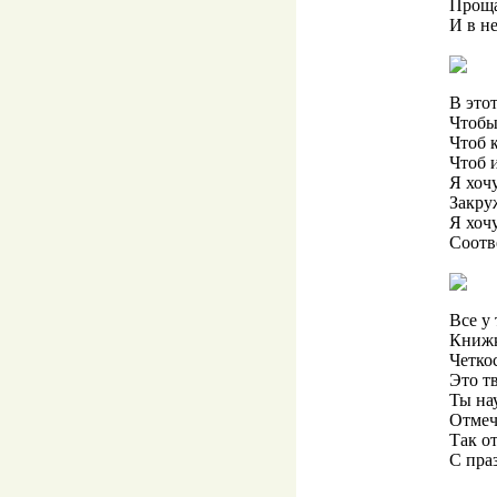
Проща
И в не
В этот
Чтобы
Чтоб 
Чтоб 
Я хочу
Закру
Я хоч
Соотв
Все у 
Книжк
Четкос
Это т
Ты на
Отмеч
Так о
С пра