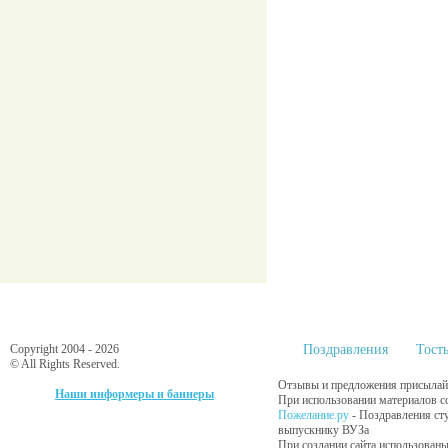
Copyright 2004 - 2026
Поздравления
Тост
© All Rights Reserved.
Отзывы и предложения присылайт
Наши информеры и баннеры
При использовании материалов сс
Пожелание.ру
- Поздравления ст
выпускнику ВУЗа
При создании сайта использованы