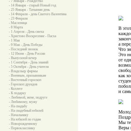
- 7 Января - Рождество
- 14 Января - старый Новый год
- 25 Января - Татьянин день
- 14 Февраля - день Святого Валентина
- 23 Февраля
- Масленица
- 8 Марта
В этот
- 1 Апреля - День смеха
каждо
- Христово Воскресение - Пасха
закон
- 1 Мая
а пере
- 9 Мая - День Победы
Что з
- Последний звонок
- 12 Июня - День России
Это н
- Выпускной вечер
от од
- 1 Сентября - День знаний
возмо
- 5 Октября - День учителя
свобо
- Владельцу фирмы
как х
- Военным, призывникам
- Восточный гороскоп
студе
- Гороскоп друидов
побол
- Коллеге
и сам
- К подарку
- Любимой, жене, подруге
- Любимому, мужу
- На свадьбу
- На свадебный юбилей
Молод
- Начальнику
Поздр
- На юбилей по годам
Мы те
- Новорожденному
Веры 
- Первокласснику