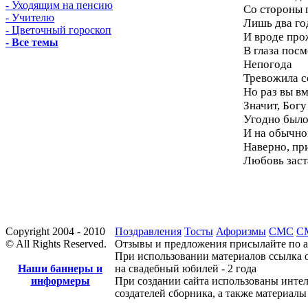
- Уходящим на пенсию
Со стороны 
- Учителю
Лишь два го
- Цветочный гороскоп
И вроде про
- Все темы
В глаза пос
Непогода
Тревожила с
Но раз вы вм
Значит, Богу
Угодно было
И на обычно
Наверно, при
Любовь заст
Copyright 2004 - 2010
Поздравления
Тосты
Афоризмы
СМС
СМ
© All Rights Reserved.
Отзывы и предложения присылайте по а
При использовании материалов ссылка о
Наши баннеры и
на свадебный юбилей - 2 года
информеры
При создании сайта использованы интел
создателей сборника, а также материал