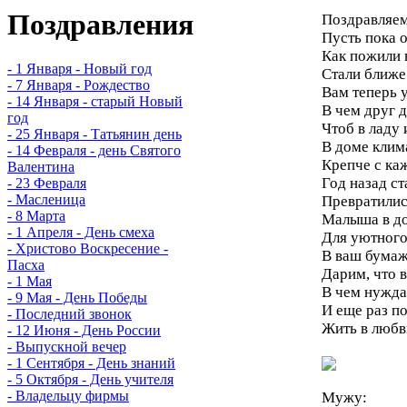
Поздравления
Поздравляем
Пусть пока 
Как пожили 
- 1 Января - Новый год
Стали ближе
- 7 Января - Рождество
Вам теперь 
- 14 Января - старый Новый
В чем друг д
год
Чтоб в ладу 
- 25 Января - Татьянин день
В доме клим
- 14 Февраля - день Святого
Крепче с ка
Валентина
Год назад ст
- 23 Февраля
- Масленица
Превратилис
- 8 Марта
Малыша в до
- 1 Апреля - День смеха
Для уютного
- Христово Воскресение -
В ваш бума
Пасха
Дарим, что в
- 1 Мая
В чем нужда
- 9 Мая - День Победы
И еще раз п
- Последний звонок
Жить в любв
- 12 Июня - День России
- Выпускной вечер
- 1 Сентября - День знаний
- 5 Октября - День учителя
- Владельцу фирмы
Мужу: