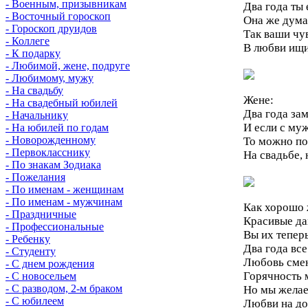
- Военным, призывникам
Два года ты 
- Восточный гороскоп
Она же думал
- Гороскоп друидов
Так ваши чув
- Коллеге
В любви ищи
- К подарку
- Любимой, жене, подруге
- Любимому, мужу
- На свадьбу
Жене:
- На свадебный юбилей
Два года за
- Начальнику
И если с му
- На юбилей по годам
- Новорожденному
То можно по
- Первокласснику
На свадьбе,
- По знакам Зодиака
- Пожелания
- По именам - женщинам
- По именам - мужчинам
Как хорошо 
- Праздничные
Красивые да
- Профессиональные
Вы их теперь
- Ребенку
Два года вс
- Студенту
Любовь смен
- С днем рождения
Горячность 
- С новосельем
- С разводом, 2-м браком
Но мы желаем
- С юбилеем
Любви на до