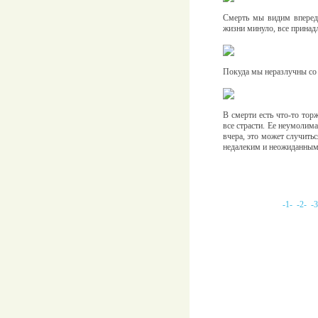
Смерть мы видим впереди;
жизни минуло, все принад
Покуда мы неразлучны со 
В смерти есть что-то тор
все страсти. Еe неумолима
вчера, это может случитьс
недалеким и неожиданным!
-1-
-2-
-