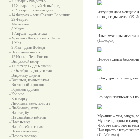
- 7 Января - Рождество
- 14 Января - старый Новый год
- 25 Января - Татьянин день
Интуиция дана женщине д
- 14 Февраля - день Святого Валентина
он не догадывается. (Ж. Д
- 23 Февраля
- Масленица
- 8 Марта
- 1 Апреля - День смеха
Иные мужчины лгут также
- Христово Воскресение - Пасха
(Пшекруй)
- 1 Мая
- 9 Мая - День Победы
- Последний звонок
- 12 Июня - День России
Первое условие бессмертия
- Выпускной вечер
- 1 Сентября - День знаний
- 5 Октября - День учителя
- Владельцу фирмы
Бабы дуры не потому, что 
- Военным, призывникам
- Восточный гороскоп
- Гороскоп друидов
- Коллеге
Без науки жизнь как бы п
- К подарку
- Любимой, жене, подруге
- Любимому, мужу
- На свадьбу
Мужчина – хам, зануда, де
- На свадебный юбилей
Мучитель, скряга и тупица
- Начальнику
Чтоб это стало нам извест
- На юбилей по годам
Нам просто следует женит
- Новорожденному
(И.Губерман)
- Первокласснику