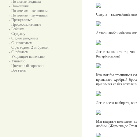
- По знакам Зодиака
- Пожелания
- По именам - женщинам
Смерть – величайший мате
- По именам - мужчинам
- Праздничные
- Профессиональные
- Ребенку
Алтари любви обычно изго
- Студенту
- С днем рождения
- С новосельем
- С разводом, 2-м браком
Легче запомнить то, что 
- С юбилеем
Котарбиньский)
- Уходящим на пенсию
- Учителю
- Цветочный гороскоп
- Все темы
Кто мог бы страшиться см
призывает, храбрый брос
принимает ее без сожалени
Легче всего выбирать, ког
Мы впервые понимаем смер
любим. (Жермена де Стал