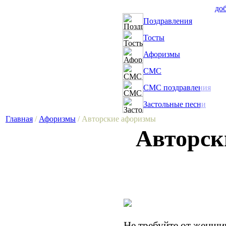
доб
Поздравления
Тосты
Афоризмы
СМС
СМС поздравления
Застольные песни
Главная
/
Афоризмы
/ Авторские афоризмы
Авторск
Не требуйте от женщи