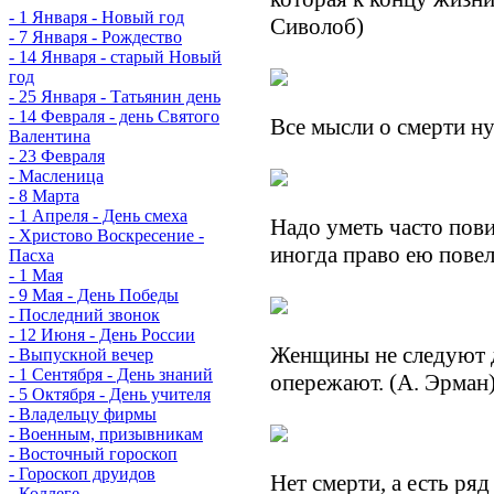
- 1 Января - Новый год
Сиволоб)
- 7 Января - Рождество
- 14 Января - старый Новый
год
- 25 Января - Татьянин день
- 14 Февраля - день Святого
Все мысли о смерти ну
Валентина
- 23 Февраля
- Масленица
- 8 Марта
- 1 Апреля - День смеха
Надо уметь часто пов
- Христово Воскресение -
иногда право ею повел
Пасха
- 1 Мая
- 9 Мая - День Победы
- Последний звонок
- 12 Июня - День России
Женщины не следуют д
- Выпускной вечер
- 1 Сентября - День знаний
опережают. (А. Эрман
- 5 Октября - День учителя
- Владельцу фирмы
- Военным, призывникам
- Восточный гороскоп
- Гороскоп друидов
Нет смерти, а есть ря
- Коллеге