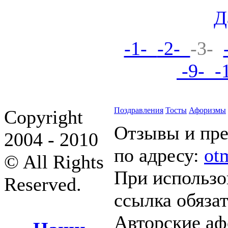
Д
-1-
-2-
-3-
-9-
-
Поздравления
Тосты
Афоризмы
Copyright
Отзывы и пр
2004 - 2010
по адресу:
ot
© All Rights
При использо
Reserved.
ссылка обяза
Авторские а