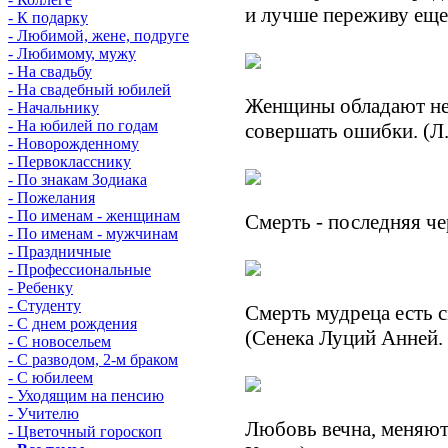
и лучше переживу еще.
- К подарку
- Любимой, жене, подруге
- Любимому, мужу
- На свадьбу
- На свадебный юбилей
Женщины обладают не
- Начальнику
- На юбилей по годам
совершать ошибки. (Л
- Новорожденному
- Первокласснику
- По знакам Зодиака
- Пожелания
- По именам - женщинам
Смерть - последняя че
- По именам - мужчинам
- Праздничные
- Профессиональные
- Ребенку
- Студенту
Смерть мудреца есть с
- С днем рождения
(Сенека Луций Анней.
- С новосельем
- С разводом, 2-м браком
- С юбилеем
- Уходящим на пенсию
- Учителю
Любовь вечна, меняют
- Цветочный гороскоп