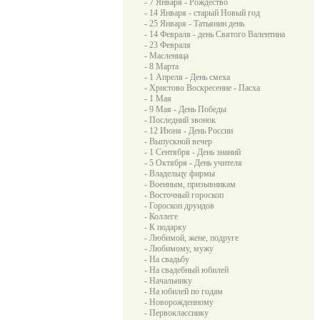
- 7 Января - Рождество
- 14 Января - старый Новый год
- 25 Января - Татьянин день
- 14 Февраля - день Святого Валентина
- 23 Февраля
- Масленица
- 8 Марта
- 1 Апреля - День смеха
- Христово Воскресение - Пасха
- 1 Мая
- 9 Мая - День Победы
- Последний звонок
- 12 Июня - День России
- Выпускной вечер
- 1 Сентября - День знаний
- 5 Октября - День учителя
- Владельцу фирмы
- Военным, призывникам
- Восточный гороскоп
- Гороскоп друидов
- Коллеге
- К подарку
- Любимой, жене, подруге
- Любимому, мужу
- На свадьбу
- На свадебный юбилей
- Начальнику
- На юбилей по годам
- Новорожденному
- Первокласснику