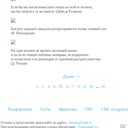
Если бы мы могли помыслить смерть во всей ее полноте,
мы бы умерли в ту же минуту. (Дени де Ружмон)
Быстрее хорошего анекдота распространяется только ложный слух.
(Я. Ипохорская)
Ни один человек не прожил настоящей жизни,
если он не очищен любовью женщины, не подкреплен
ее мужеством и не руководим ее скромной рассудительностью.
(Д. Рескин)
Далее >>
-5-
...
-1-
-2-
-3-
-4-
-6-
-7-
-8-
-9-
-10-
-18 -
Поздравления
Тосты
Афоризмы
СМС
СМС поздравл
Отзывы и предложения присылайте по адресу:
otmetim@mail.ru
При использовании материалов ссылка обязательна -
Пожелание.ру
-