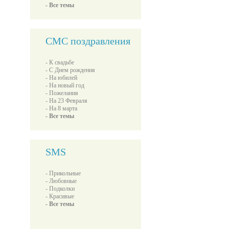
- Все темы
СМС поздравления
- К свадьбе
- С Днем рождения
- На юбилей
- На новый год
- Пожелания
- На 23 Февраля
- На 8 марта
- Все темы
SMS
- Прикольные
- Любовные
- Подколки
- Красивые
- Все темы