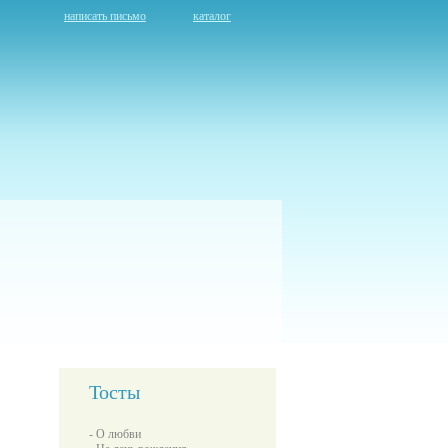
написать письмо
каталог
Тосты
- О любви