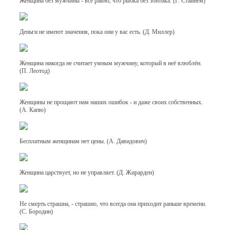
Женщина без мужчины - все равно, что рыбка без зонтика. (Г. Стайнем)
Деньги не имеют значения, пока они у вас есть. (Д. Миллер)
Женщина никогда не считает умным мужчину, который в неё влюблён.
(П. Леотод)
Женщины не прощают нам наших ошибок - и даже своих собственных.
(А. Капю)
Бесплатным женщинам нет цены. (А. Давидович)
Женщина царствует, но не управляет. (Д. Жирарден)
Не смерть страшна, - страшно, что всегда она приходит раньше времени.
(С. Бородин)