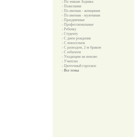
- По знакам Зодиака
- Пожелания
- По именам - женщинам
- По именам - мужчинам
- Праздничные
- Профессиональные
- Ребенку
- Студенту
- С днем рождения
- С новосельем
- С разводом, 2-м браком
- С юбилеем
- Уходящим на пенсию
- Учителю
- Цветочный гороскоп
- Все темы