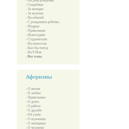
- На день рождения
- Свадебные
- За женщин
- За мужчин
- На юбилей
- С рождением ребенка
- Мудрые
- Прикольные
- Новогодние
- Студенческие
- На новоселье
- Был бы повод
- На 9 Мая
- Все темы
Афоризмы
- О жизни
- О любви
- Прикольные
- О детях
- О работе
- О дружбе
- Об учебе
- О мужчинах
- О женщинах
- О человеке