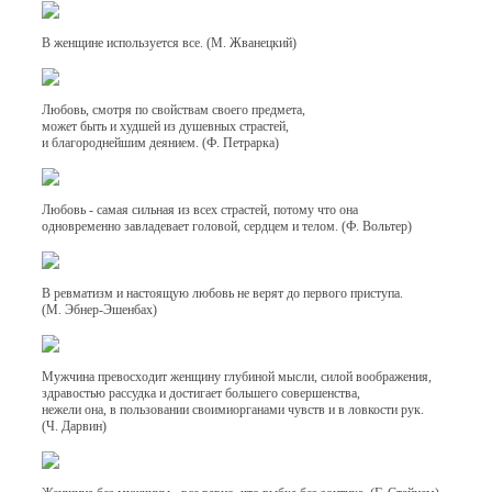
В женщине используется все. (М. Жванецкий)
Любовь, смотря по свойствам своего предмета,
может быть и худшей из душевных страстей,
и благороднейшим деянием. (Ф. Петрарка)
Любовь - самая сильная из всех страстей, потому что она
одновременно завладевает головой, сердцем и телом. (Ф. Вольтер)
В ревматизм и настоящую любовь не верят до первого приступа.
(М. Эбнер-Эшенбах)
Мужчина превосходит женщину глубиной мысли, силой воображения,
здравостью рассудка и достигает большего совершенства,
нежели она, в пользовании своимиорганами чувств и в ловкости рук.
(Ч. Дарвин)