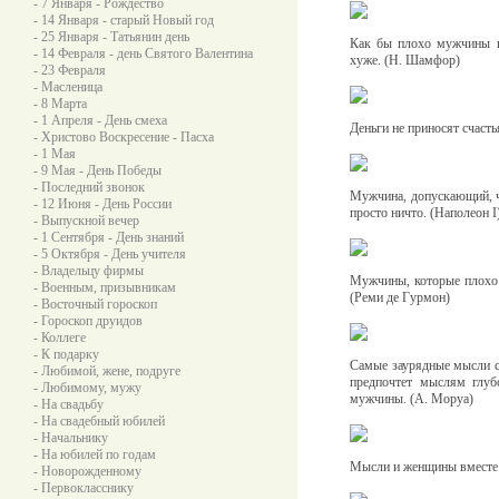
- 7 Января - Рождество
- 14 Января - старый Новый год
- 25 Января - Татьянин день
Как бы плохо мужчины н
- 14 Февраля - день Святого Валентина
хуже. (Н. Шамфор)
- 23 Февраля
- Масленица
- 8 Марта
- 1 Апреля - День смеха
Деньги не приносят счасть
- Христово Воскресение - Пасха
- 1 Мая
- 9 Мая - День Победы
- Последний звонок
Мужчина, допускающий, ч
- 12 Июня - День России
просто ничто. (Наполеон I
- Выпускной вечер
- 1 Сентября - День знаний
- 5 Октября - День учителя
- Владельцу фирмы
Мужчины, которые плохо 
- Военным, призывникам
(Реми де Гурмон)
- Восточный гороскоп
- Гороскоп друидов
- Коллеге
- К подарку
Самые заурядные мысли с
- Любимой, жене, подруге
предпочтет мыслям глуб
- Любимому, мужу
мужчины. (А. Моруа)
- На свадьбу
- На свадебный юбилей
- Начальнику
- На юбилей по годам
Мысли и женщины вместе 
- Новорожденному
- Первокласснику