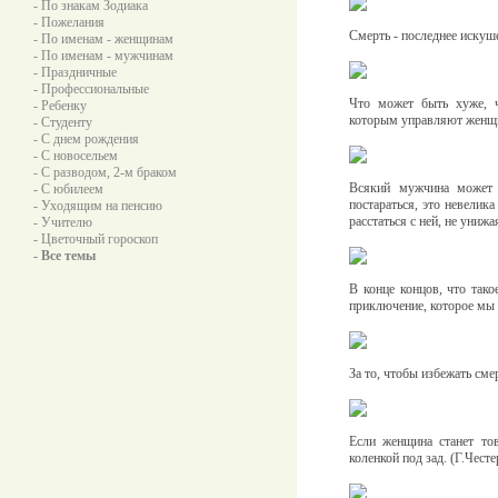
- По знакам Зодиака
- Пожелания
Смерть - последнее искуше
- По именам - женщинам
- По именам - мужчинам
- Праздничные
- Профессиональные
Что может быть хуже, 
- Ребенку
которым управляют женщи
- Студенту
- С днем рождения
- С новосельем
- С разводом, 2-м браком
Всякий мужчина может 
- С юбилеем
постараться, это невелик
- Уходящим на пенсию
расстаться с ней, не унижа
- Учителю
- Цветочный гороскоп
- Все темы
В конце концов, что тако
приключение, которое мы 
За то, чтобы избежать сме
Если женщина станет то
коленкой под зад. (Г.Честе