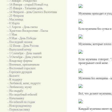
- 7 Января - Рождество
- 14 Января - старый Новый год
- 25 Января - Татьянин день
- 14 Февраля - день Святого Валентина
Мужчины приходят и уходя
- 23 Февраля
- Масленица
- 8 Марта
- 1 Апреля - День смеха
Если мужчина без сучка и 
- Христово Воскресение - Пасха
- 1 Мая
- 9 Мая - День Победы
- Последний звонок
Мужчины, которые плохо 
- 12 Июня - День России
- Выпускной вечер
- 1 Сентября - День знаний
- 5 Октября - День учителя
Если мужчина говорит: "Э
- Владельцу фирмы
проигрывает свой жене.
- Военным, призывникам
- Восточный гороскоп
- Гороскоп друидов
- Коллеге
Мужчина без женщины - ка
- К подарку
- Любимой, жене, подруге
- Любимому, мужу
- На свадьбу
Всё, что делают мужчины, 
- На свадебный юбилей
- Начальнику
- На юбилей по годам
- Новорожденному
Каждый мужчина имеет пр
- Первокласснику