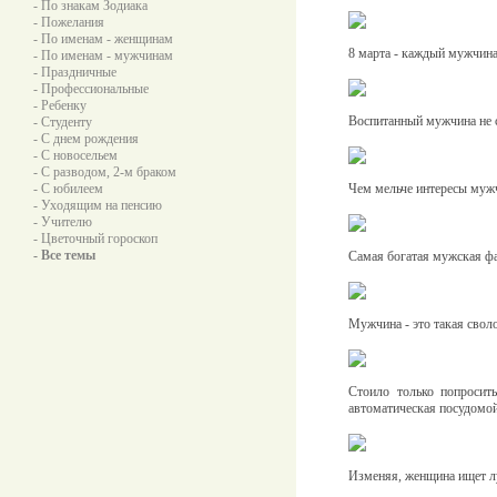
- По знакам Зодиака
- Пожелания
- По именам - женщинам
8 марта - каждый мужчина 
- По именам - мужчинам
- Праздничные
- Профессиональные
- Ребенку
Воспитанный мужчина не с
- Студенту
- С днем рождения
- С новосельем
- С разводом, 2-м браком
- С юбилеем
Чем мельче интересы мужч
- Уходящим на пенсию
- Учителю
- Цветочный гороскоп
- Все темы
Самая богатая мужская фа
Мужчина - это такая свол
Стоило только попросит
автоматическая посудомой
Изменяя, женщина ищет лу