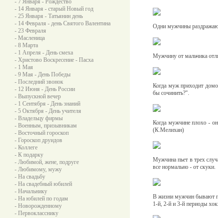
- 7 Января - Рождество
- 14 Января - старый Новый год
- 25 Января - Татьянин день
- 14 Февраля - день Святого Валентина
Одни мужчины раздражают
- 23 Февраля
- Масленица
- 8 Марта
- 1 Апреля - День смеха
Мужчину от мальчика отл
- Христово Воскресение - Пасха
- 1 Мая
- 9 Мая - День Победы
- Последний звонок
Когда муж приходит домой
- 12 Июня - День России
бы сочинить?".
- Выпускной вечер
- 1 Сентября - День знаний
- 5 Октября - День учителя
- Владельцу фирмы
Когда мужчине плохо - он
- Военным, призывникам
(К.Мелихан)
- Восточный гороскоп
- Гороскоп друидов
- Коллеге
- К подарку
Мужчина пьет в трех случа
- Любимой, жене, подруге
все нормально - от скуки.
- Любимому, мужу
- На свадьбу
- На свадебный юбилей
- Начальнику
В жизни мужчин бывают п
- На юбилей по годам
1-й, 2-й и 3-й периоды хок
- Новорожденному
- Первокласснику