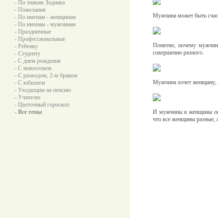
- По знакам Зодиака
- Пожелания
Мужчина может быть счаст
- По именам - женщинам
- По именам - мужчинам
- Праздничные
- Профессиональные
Понятно, почему мужчина
- Ребенку
совершенно разного.
- Студенту
- С днем рождения
- С новосельем
- С разводом, 2-м браком
Мужчина хочет женщину, 
- С юбилеем
- Уходящим на пенсию
- Учителю
- Цветочный гороскоп
- Все темы
И мужчины и женщины оши
что все женщины разные, 