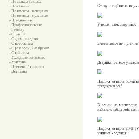
- По знакам Зодиака
От науки ещё никто не уми
- Пожелания
- По именам - женщинам
- По именам - мужчинам
- Праздничные
Ученье - свет, а неученье
- Профессиональные
- Ребенку
- Студенту
- С днем рождения
- С новосельем
Знания половым путем не 
- С разводом, 2-м браком
- С юбилеем
- Уходящим на пенсию
- Учителю
Девушка, Вы еще учитесь?.
- Цветочный гороскоп
- Все темы
Надпись на парте одной из
предохранялся!
В одном из московских 
кабинет с табличкой: Зам.
Надпись на парте в МГТУ 
учишься - радуйся!"