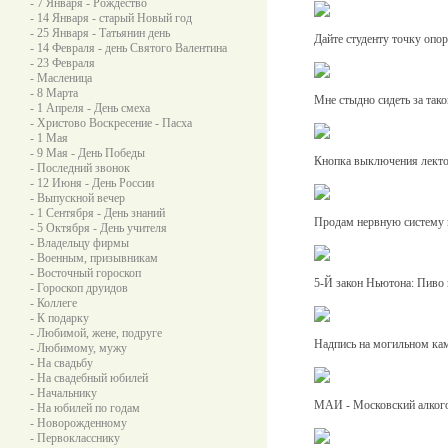
- 7 Января - Рождество
- 14 Января - старый Новый год
- 25 Января - Татьянин день
Дайте студенту точку опор
- 14 Февраля - день Святого Валентина
- 23 Февраля
- Масленица
- 8 Марта
Мне стыдно сидеть за тако
- 1 Апреля - День смеха
- Христово Воскресение - Пасха
- 1 Мая
- 9 Мая - День Победы
Кнопка выключения лекто
- Последний звонок
- 12 Июня - День России
- Выпускной вечер
- 1 Сентября - День знаний
Продам нервную систему в
- 5 Октября - День учителя
- Владельцу фирмы
- Военным, призывникам
- Восточный гороскоп
5-Й закон Ньютона: Пиво в
- Гороскоп друидов
- Коллеге
- К подарку
- Любимой, жене, подруге
Надпись на могильном кам
- Любимому, мужу
- На свадьбу
- На свадебный юбилей
- Начальнику
МАИ - Московский алкого
- На юбилей по годам
- Новорожденному
- Первокласснику