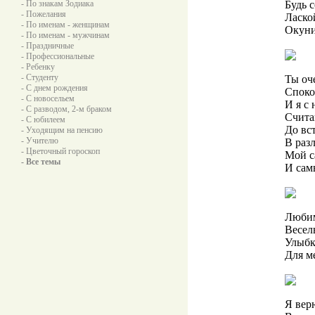
- По знакам Зодиака
Будь 
- Пожелания
Ласко
- По именам - женщинам
Окуни
- По именам - мужчинам
- Праздничные
- Профессиональные
- Ребенку
- Студенту
Ты оч
- С днем рождения
Споко
- С новосельем
И я с
- С разводом, 2-м браком
Счита
- С юбилеем
До вс
- Уходящим на пенсию
- Учителю
В разл
- Цветочный гороскоп
Мой 
- Все темы
И сам
Любим
Весел
Улыбка
Для м
Я вер