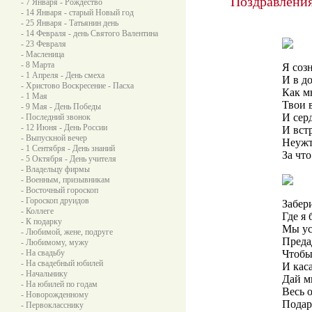
Поздравления
- 7 Января - Рождество
- 14 Января - старый Новый год
- 25 Января - Татьянин день
- 14 Февраля - день Святого Валентина
- 23 Февраля
- Масленица
- 8 Марта
Я соз
- 1 Апреля - День смеха
И в до
- Христово Воскресение - Пасха
Как м
- 1 Мая
Твои 
- 9 Мая - День Победы
И серд
- Последний звонок
- 12 Июня - День России
И вст
- Выпускной вечер
Неужт
- 1 Сентября - День знаний
За чт
- 5 Октября - День учителя
- Владельцу фирмы
- Военным, призывникам
- Восточный гороскоп
- Гороскоп друидов
Забер
- Коллеге
Где я 
- К подарку
Мы ус
- Любимой, жене, подруге
Преда
- Любимому, мужу
- На свадьбу
Чтобы
- На свадебный юбилей
И каса
- Начальнику
Дай мн
- На юбилей по годам
Весь 
- Новорожденному
Подар
- Первокласснику