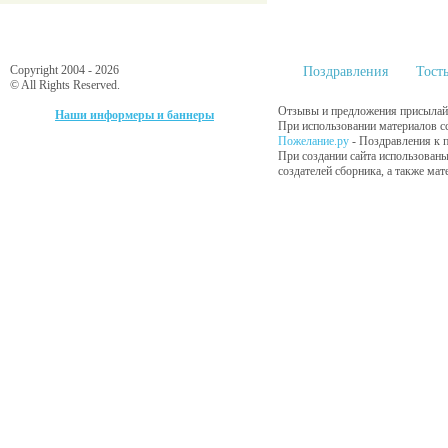
Copyright 2004 - 2026
Поздравления
Тост
© All Rights Reserved.
Отзывы и предложения присылайт
Наши информеры и баннеры
При использовании материалов сс
Пожелание.ру
- Поздравления к 
При создании сайта использованы
создателей сборника, а также ма