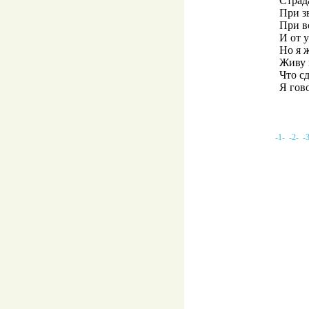
Страд
При зв
При в
И от 
Но я ж
Живу 
Что сд
Я гов
-1-
-2-
-