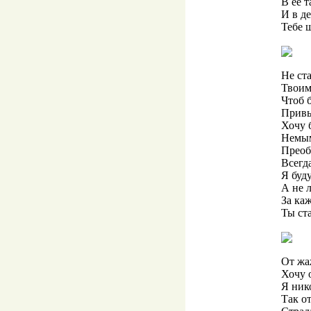
В ее 
И в д
Тебе 
Не ст
Твоим
Чтоб 
Привы
Хочу 
Немым
Преоб
Всегда
Я буд
А не 
За ка
Ты ст
От жа
Хочу 
Я ник
Так о