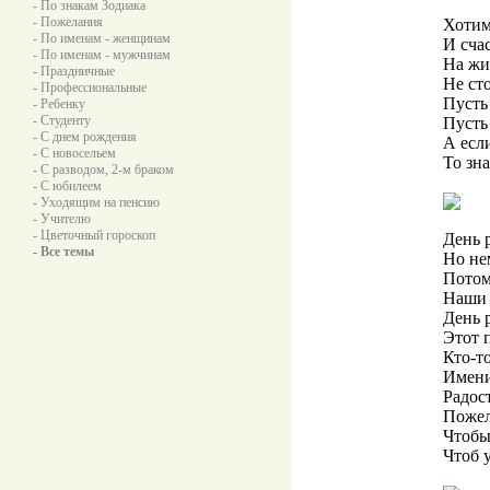
- По знакам Зодиака
- Пожелания
Хотим
- По именам - женщинам
И сча
- По именам - мужчинам
На жи
- Праздничные
Не ст
- Профессиональные
Пусть 
- Ребенку
- Студенту
Пусть 
- С днем рождения
А если
- С новосельем
То зна
- С разводом, 2-м браком
- С юбилеем
- Уходящим на пенсию
- Учителю
- Цветочный гороскоп
День 
- Все темы
Но не
Потом
Наши 
День р
Этот 
Кто-т
Имени
Радос
Пожел
Чтобы
Чтоб 