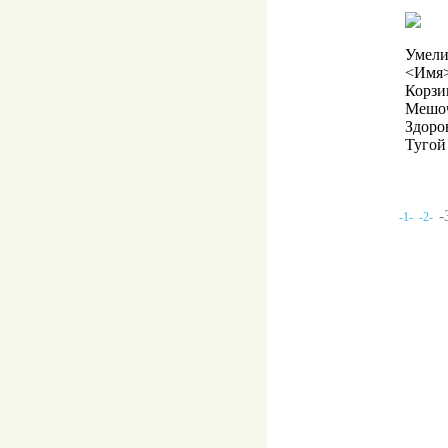
Умели
<Имя>
Корзин
Мешоч
Здоро
Тугой 
-
-1-
-2-