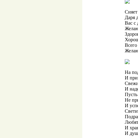
Сияет 
Даря 
Вас с
Желаю
Здоров
Хорош
Всего
Желаю
На по
И при
Свежи
И над
Пусть
Не пр
И усп
Свети
Подра
Любят
И хран
И душ