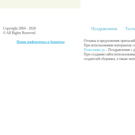
Copyright 2004 - 2026
Поздравления
Тост
© All Rights Reserved.
Отзывы и предложения присылайт
Наши информеры и баннеры
При использовании материалов сс
Пожелание.ру
- Поздравления с 
При создании сайта использованы
создателей сборника, а также ма