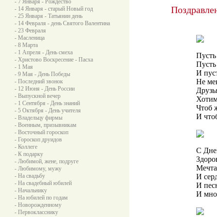
- 7 Января - Рождество
Поздравлен
- 14 Января - старый Новый год
- 25 Января - Татьянин день
- 14 Февраля - день Святого Валентина
- 23 Февраля
- Масленица
- 8 Марта
- 1 Апреля - День смеха
Пусть 
- Христово Воскресение - Пасха
Пусть
- 1 Мая
И пуст
- 9 Мая - День Победы
Не ме
- Последний звонок
- 12 Июня - День России
Друзья
- Выпускной вечер
Хотим,
- 1 Сентября - День знаний
Чтоб ж
- 5 Октября - День учителя
И что
- Владельцу фирмы
- Военным, призывникам
- Восточный гороскоп
- Гороскоп друидов
- Коллеге
С Дне
- К подарку
Здоро
- Любимой, жене, подруге
Мечта
- Любимому, мужу
- На свадьбу
И сер
- На свадебный юбилей
И пес
- Начальнику
И мно
- На юбилей по годам
- Новорожденному
- Первокласснику