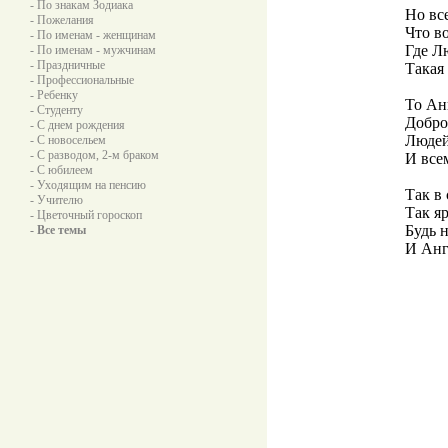
- По знакам Зодиака
Но все
- Пожелания
Что во
- По именам - женщинам
Где Л
- По именам - мужчинам
- Праздничные
Такая
- Профессиональные
- Ребенку
То Ан
- Студенту
Добро
- С днем рождения
Людей
- С новосельем
- С разводом, 2-м браком
И все
- С юбилеем
- Уходящим на пенсию
Так в
- Учителю
Так я
- Цветочный гороскоп
Будь 
- Все темы
И Анг