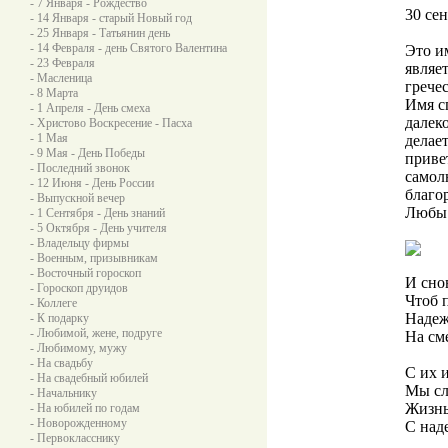
- 7 Января - Рождество
30 сен
- 14 Января - старый Новый год
- 25 Января - Татьянин день
- 14 Февраля - день Святого Валентина
Это и
- 23 Февраля
являе
- Масленица
грече
- 8 Марта
Имя с
- 1 Апреля - День смеха
далек
- Христово Воскресение - Пасха
- 1 Мая
делае
- 9 Мая - День Победы
приве
- Последний звонок
самол
- 12 Июня - День России
благо
- Выпускной вечер
Любы 
- 1 Сентября - День знаний
- 5 Октября - День учителя
- Владельцу фирмы
- Военным, призывникам
- Восточный гороскоп
И сно
- Гороскоп друидов
Чтоб 
- Коллеге
Надеж
- К подарку
- Любимой, жене, подруге
На см
- Любимому, мужу
- На свадьбу
С их 
- На свадебный юбилей
Мы сл
- Начальнику
Жизнь
- На юбилей по годам
- Новорожденному
С над
- Первокласснику