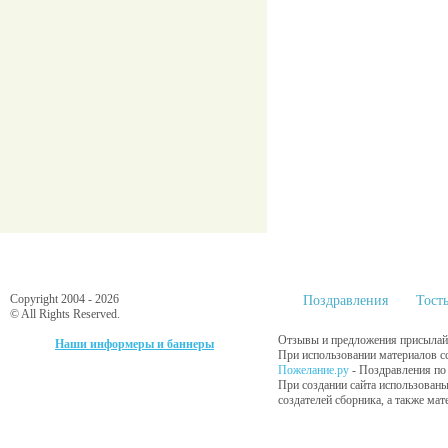
Copyright 2004 - 2026
Поздравления
Тост
© All Rights Reserved.
Отзывы и предложения присылайт
Наши информеры и баннеры
При использовании материалов сс
Пожелание.ру
- Поздравления п
При создании сайта использованы
создателей сборника, а также ма