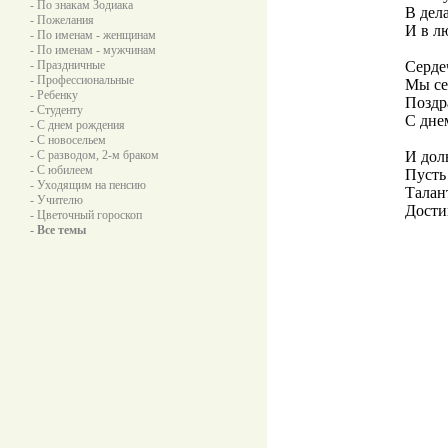
- По знакам Зодиака
В дел
- Пожелания
И в л
- По именам - женщинам
- По именам - мужчинам
- Праздничные
Серде
- Профессиональные
Мы се
- Ребенку
Поздр
- Студенту
С дне
- С днем рождения
- С новосельем
- С разводом, 2-м браком
И дол
- С юбилеем
Пусть
- Уходящим на пенсию
Талан
- Учителю
Дости
- Цветочный гороскоп
- Все темы