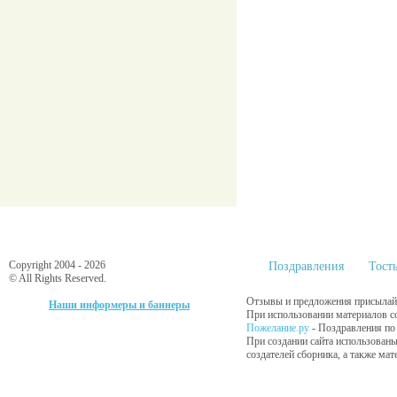
Copyright 2004 - 2026
Поздравления
Тост
© All Rights Reserved.
Отзывы и предложения присылайт
Наши информеры и баннеры
При использовании материалов сс
Пожелание.ру
- Поздравления п
При создании сайта использованы
создателей сборника, а также ма