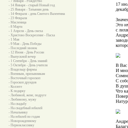
- 7 Января - Рождество
17 июл
- 14 Января - старый Новый год
декабр
- 25 Января - Татьянин день
- 14 Февраля - день Святого Валентина
- 23 Февраля
Значе
- Масленица
Это и
- 8 Марта
с лихв
- 1 Апреля - День смеха
Андре
- Христово Воскресение - Пасха
- 1 Мая
завод
- 9 Мая - День Победы
которо
- Последний звонок
- 12 Июня - День России
- Выпускной вечер
- 1 Сентября - День знаний
В Вас
- 5 Октября - День учителя
- Владельцу фирмы
И мно
- Военным, призывникам
Сомне
- Восточный гороскоп
С собо
- Гороскоп друидов
В душ
- Коллеге
Что к
- К подарку
- Любимой, жене, подруге
Повер
- Любимому, мужу
Натур
- На свадьбу
- На свадебный юбилей
- Начальнику
- На юбилей по годам
- Новорожденному
Андре
- Первокласснику
Балагу