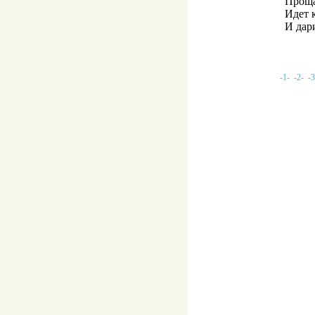
Проща
Идет 
И дар
-1-
-2-
-