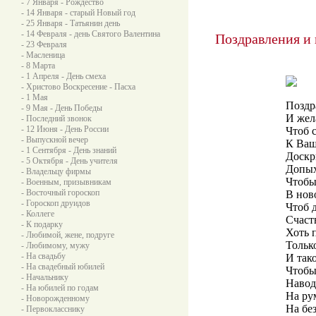
- 7 Января - Рождество
- 14 Января - старый Новый год
- 25 Января - Татьянин день
- 14 Февраля - день Святого Валентина
Поздравления и 
- 23 Февраля
- Масленица
- 8 Марта
- 1 Апреля - День смеха
- Христово Воскресение - Пасха
- 1 Мая
Поздр
- 9 Мая - День Победы
И жел
- Последний звонок
- 12 Июня - День России
Чтоб 
- Выпускной вечер
К Ваш
- 1 Сентября - День знаний
Доскр
- 5 Октября - День учителя
Допых
- Владельцу фирмы
Чтобы
- Военным, призывникам
- Восточный гороскоп
В нов
- Гороскоп друидов
Чтоб 
- Коллеге
Счаст
- К подарку
Хоть 
- Любимой, жене, подруге
Тольк
- Любимому, мужу
- На свадьбу
И тако
- На свадебный юбилей
Чтобы
- Начальнику
Навод
- На юбилей по годам
На ру
- Новорожденному
На бе
- Первокласснику