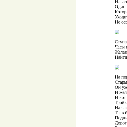
Иль с
Один 
Котор
Уходит
Не осо
Ступа
Часы 
Желаю
Найти
На по
Стары
Он ух
И жел
Н вот 
Тройк
На ча
Ты в 
Подни
Дорог