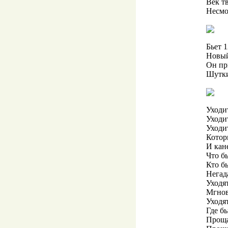
Век т
Несмо
Бьет 1
Новый
Он пр
Шутки
Уходи
Уходит
Уходит
Котор
И кане
Что б
Кто б
Негад
Уходя
Мгнов
Уходя
Где б
Проща