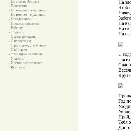
- По знакам Зодиака
На зд
- Пожелания
Чтоб 
- По именам - женщинам
Наяву,
- По именам - мужчинам
Забег
- Праздничные
На вы
- Профессиональные
- Ребенку
На ск
- Студенту
На ве
- С днем рождения
- С новосельем
- С разводом, 2-м браком
- С юбилеем
С год
- Уходящим на пенсию
- Учителю
я все
- Цветочный гороскоп
Счаст
- Все темы
Весел
Круты
Проща
Год п
Уходи
Уводит
Пройд
Тебя о
Досто