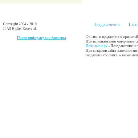
Copyright 2004 - 2010
Поздравления
Тост
© All Rights Reserved.
Отзывы и предложения присылайт
Наши информеры и баннеры
При использовании материалов сс
Пожелание.ру
- Поздравления и 
При создании сайта использованы
создателей сборника, а также ма