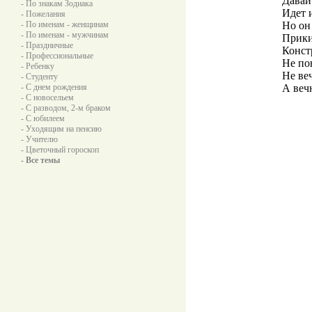
Давай
- По знакам Зодиака
Идет 
- Пожелания
- По именам - женщинам
Но он
- По именам - мужчинам
Прики
- Праздничные
Конст
- Профессиональные
Не по
- Ребенку
Не ве
- Студенту
- С днем рождения
А веч
- С новосельем
- С разводом, 2-м браком
- С юбилеем
- Уходящим на пенсию
- Учителю
- Цветочный гороскоп
- Все темы