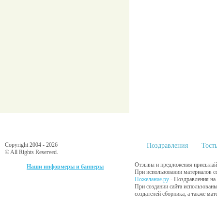
Copyright 2004 - 2026
Поздравления
Тост
© All Rights Reserved.
Отзывы и предложения присылайт
Наши информеры и баннеры
При использовании материалов сс
Пожелание.ру
- Поздравления на
При создании сайта использованы
создателей сборника, а также ма