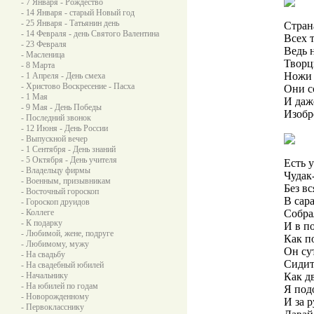
- 7 Января - Рождество
- 14 Января - старый Новый год
- 25 Января - Татьянин день
Стран
- 14 Февраля - день Святого Валентина
Всех т
- 23 Февраля
Ведь 
- Масленица
Творцы
- 8 Марта
Ножи 
- 1 Апреля - День смеха
- Христово Воскресение - Пасха
Они с
- 1 Мая
И даж
- 9 Мая - День Победы
Изобре
- Последний звонок
- 12 Июня - День России
- Выпускной вечер
- 1 Сентября - День знаний
- 5 Октября - День учителя
Есть 
- Владельцу фирмы
Чудак
- Военным, призывникам
Без в
- Восточный гороскоп
В сар
- Гороскоп друидов
- Коллеге
Собра
- К подарку
И в п
- Любимой, жене, подруге
Как п
- Любимому, мужу
Он су
- На свадьбу
Сидит
- На свадебный юбилей
- Начальнику
Как д
- На юбилей по годам
Я под
- Новорожденному
И за р
- Первокласснику