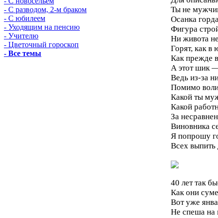
- С новосельем
Ты не мужчи
- С разводом, 2-м браком
- С юбилеем
Осанка горда
- Уходящим на пенсию
Фигура строй
- Учителю
Ни живота не
- Цветочный гороскоп
Горят, как в 
- Все темы
Как прежде в
А этот шик —
Ведь из-за н
Помимо воли
Какой ты муж
Какой работ
За несравнен
Виновника се
Я попрошу г
Всех выпить
40 лет так б
Как они суме
Вот уже янва
Не спеша на 