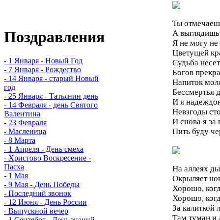
Ты отмечаеш
Поздравления
А выглядишь
Я не могу не
Цветущей кра
- 1 Января - Новый Год
Судьба несет
- 7 Января - Рождество
Богов прекра
- 14 Января - старый Новый
Напиток мол
год
Бессмертья 
- 25 Января - Татьянин день
И я надеждою
- 14 Февраля - день Святого
Невзгоды ст
Валентина
И снова я за
- 23 Февраля
Пить буду че
- Масленица
- 8 Марта
- 1 Апреля - День смеха
- Христово Воскресение -
Пасха
На аллеях д
- 1 Мая
Окрыляет нов
- 9 Мая - День Победы
Хорошо, когд
- Последний звонок
Хорошо, когд
- 12 Июня - День России
За калиткой 
- Выпускной вечер
Там туман и
- 1 Сентября - День знаний