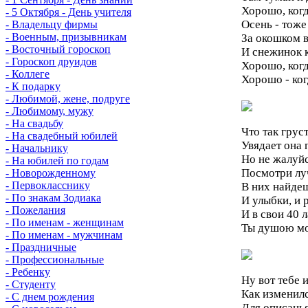
Хорошо, когд
- 5 Октября - День учителя
Осень - тоже
- Владельцу фирмы
- Военным, призывникам
За окошком в
- Восточный гороскоп
И снежинок 
- Гороскоп друидов
Хорошо, когд
- Коллеге
Хорошо - ког
- К подарку
- Любимой, жене, подруге
- Любимому, мужу
- На свадьбу
Что так грус
- На свадебный юбилей
Увядает она 
- Начальнику
Но не жалуйс
- На юбилей по годам
Посмотри луч
- Новорожденному
- Первокласснику
В них найде
- По знакам Зодиака
И улыбки, и 
- Пожелания
И в свои 40 
- По именам - женщинам
Ты душою мо
- По именам - мужчинам
- Праздничные
- Профессиональные
- Ребенку
Ну вот тебе и
- Студенту
Как изменилс
- С днем рождения
Для описанья