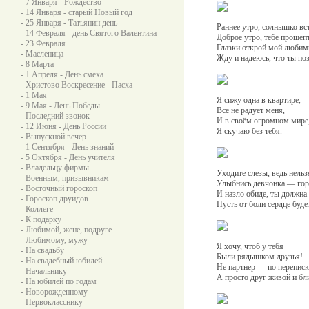
- 7 Января - Рождество
- 14 Января - старый Новый год
- 25 Января - Татьянин день
Раннее утро, солнышко вс
- 14 Февраля - день Святого Валентина
Доброе утро, тебе прошеп
- 23 Февраля
Глазки открой мой люби
- Масленица
Жду и надеюсь, что ты по
- 8 Марта
- 1 Апреля - День смеха
- Христово Воскресение - Пасха
- 1 Мая
Я сижу одна в квартире,
- 9 Мая - День Победы
Все не радует меня,
- Последний звонок
И в своём огромном мире
- 12 Июня - День России
Я скучаю без тебя.
- Выпускной вечер
- 1 Сентября - День знаний
- 5 Октября - День учителя
- Владельцу фирмы
Уходите слезы, ведь нельз
- Военным, призывникам
Улыбнись девчонка — горд
- Восточный гороскоп
И назло обиде, ты должна 
- Гороскоп друидов
Пусть от боли сердце буде
- Коллеге
- К подарку
- Любимой, жене, подруге
- Любимому, мужу
Я хочу, чтоб у тебя
- На свадьбу
Были рядышком друзья!
- На свадебный юбилей
Не партнер — по переписк
- Начальнику
А просто друг живой и бл
- На юбилей по годам
- Новорожденному
- Первокласснику