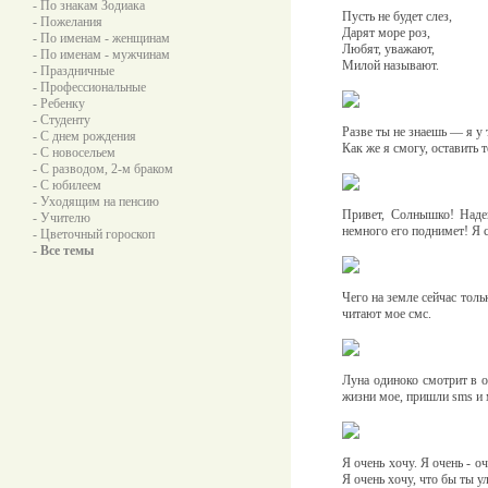
- По знакам Зодиака
Пусть не будет слез,
- Пожелания
Дарят море роз,
- По именам - женщинам
Любят, уважают,
- По именам - мужчинам
Милой называют.
- Праздничные
- Профессиональные
- Ребенку
- Студенту
Разве ты не знаешь — я у т
- С днем рождения
Как же я смогу, оставить т
- С новосельем
- С разводом, 2-м браком
- С юбилеем
- Уходящим на пенсию
Привет, Солнышко! Наде
- Учителю
немного его поднимет! Я 
- Цветочный гороскоп
- Все темы
Чего на земле сейчас толь
читают мое смс.
Луна одиноко смотрит в о
жизни мое, пришли sms и м
Я очень хочу. Я очень - о
Я очень хочу, что бы ты у