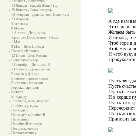
- 7 Января - Рождество
- 14 Января - старый Новый год
- 25 Января - Татьянин день
- 14 Февраля - день Святого Валентина
- 23 Февраля
А где нам взя
- Масленица
Что в день р
- 8 Марта
Желаем быть 
- 1 Апреля - День смеха
И никогда не
- Христово Воскресение - Пасха
- 1 Мая
Чтоб горе в 
- 9 Мая - День Победы
Чтоб места н
- Последний звонок
И чтоб кукуш
- 12 Июня - День России
Прокуковать 
- Выпускной вечер
- 1 Сентября - День знаний
- 5 Октября - День учителя
- Владельцу фирмы
- Военным, призывникам
Пусть звезды 
- Восточный гороскоп
Пусть счасть
- Гороскоп друидов
Пусть слезы 
- Коллеге
- К подарку
И в сердце п
- Любимой, жене, подруге
Пусть этот де
- Любимому, мужу
Перечеркнет 
- На свадьбу
Пусть жизнь 
- На свадебный юбилей
Приносит каж
- Начальнику
- На юбилей по годам
- Новорожденному
- Первокласснику