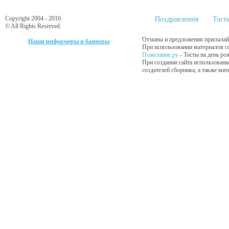
Copyright 2004 - 2010
Поздравления
Тост
© All Rights Reserved.
Отзывы и предложения присылайт
Наши информеры и баннеры
При использовании материалов сс
Пожелание.ру
- Тосты на день ро
При создании сайта использованы
создателей сборника, а также ма