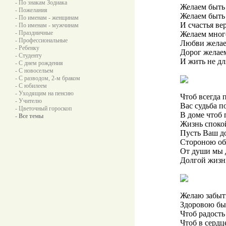
- По знакам Зодиака
Желаем быть 
- Пожелания
Желаем быть 
- По именам - женщинам
И счастья ве
- По именам - мужчинам
- Праздничные
Желаем много
- Профессиональные
Любви желаем
- Ребенку
Дорог желае
- Студенту
И жить не для
- С днем рождения
- С новосельем
- С разводом, 2-м браком
- С юбилеем
- Уходящим на пенсию
Чтоб всегда 
- Учителю
Вас судьба по
- Цветочный гороскоп
В доме чтоб
- Все темы
Жизнь споко
Пусть Ваш д
Стороною обх
От души мы 
Долгой жизни
Желаю забыть
Здоровою бы
Чтоб радость
Чтоб в сердц