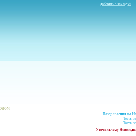
добавить в закладки
годом
Поздравления на Н
Тосты з
Тосты з
Уточнить тему Новогодни