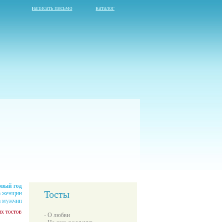
написать письмо
каталог
овый год
Тосты
а женщин
а мужчин
х тостов
- О любви