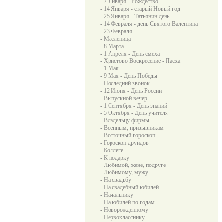
- 7 Января - Рождество
- 14 Января - старый Новый год
- 25 Января - Татьянин день
- 14 Февраля - день Святого Валентина
- 23 Февраля
- Масленица
- 8 Марта
- 1 Апреля - День смеха
- Христово Воскресение - Пасха
- 1 Мая
- 9 Мая - День Победы
- Последний звонок
- 12 Июня - День России
- Выпускной вечер
- 1 Сентября - День знаний
- 5 Октября - День учителя
- Владельцу фирмы
- Военным, призывникам
- Восточный гороскоп
- Гороскоп друидов
- Коллеге
- К подарку
- Любимой, жене, подруге
- Любимому, мужу
- На свадьбу
- На свадебный юбилей
- Начальнику
- На юбилей по годам
- Новорожденному
- Первокласснику