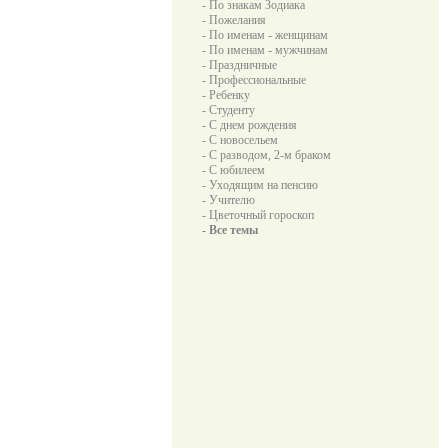
- По знакам Зодиака
- Пожелания
- По именам - женщинам
- По именам - мужчинам
- Праздничные
- Профессиональные
- Ребенку
- Студенту
- С днем рождения
- С новосельем
- С разводом, 2-м браком
- С юбилеем
- Уходящим на пенсию
- Учителю
- Цветочный гороскоп
- Все темы