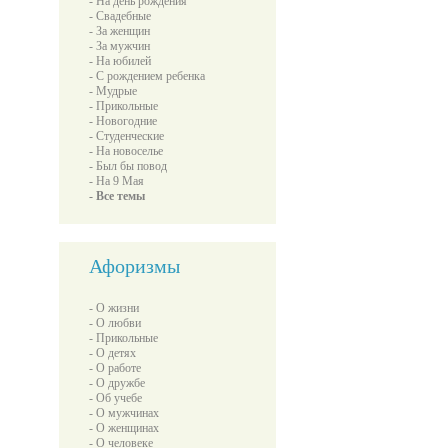
- На день рождения
- Свадебные
- За женщин
- За мужчин
- На юбилей
- С рождением ребенка
- Мудрые
- Прикольные
- Новогодние
- Студенческие
- На новоселье
- Был бы повод
- На 9 Мая
- Все темы
Афоризмы
- О жизни
- О любви
- Прикольные
- О детях
- О работе
- О дружбе
- Об учебе
- О мужчинах
- О женщинах
- О человеке