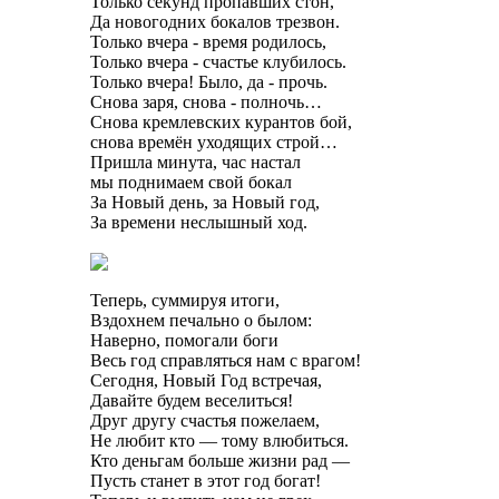
Только секунд пропавших стон,
Да новогодних бокалов трезвон.
Только вчера - время родилось,
Только вчера - счастье клубилось.
Только вчера! Было, да - прочь.
Снова заря, снова - полночь…
Снова кремлевских курантов бой,
снова времён уходящих строй…
Пришла минута, час настал
мы поднимаем свой бокал
За Новый день, за Новый год,
За времени неслышный ход.
Теперь, суммируя итоги,
Вздохнем печально о былом:
Наверно, помогали боги
Весь год справляться нам с врагом!
Сегодня, Новый Год встречая,
Давайте будем веселиться!
Друг другу счастья пожелаем,
Не любит кто — тому влюбиться.
Кто деньгам больше жизни рад —
Пусть станет в этот год богат!