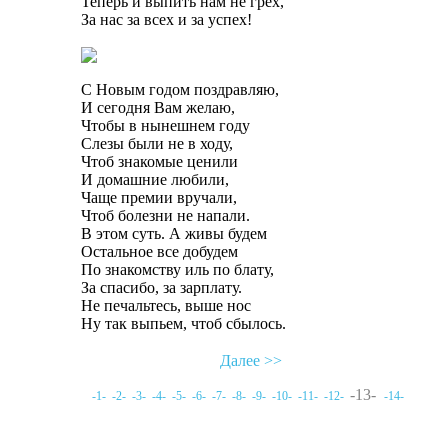
Теперь и выпить нам не грех,
За нас за всех и за успех!
С Новым годом поздравляю,
И сегодня Вам желаю,
Чтобы в нынешнем году
Слезы были не в ходу,
Чтоб знакомые ценили
И домашние любили,
Чаще премии вручали,
Чтоб болезни не напали.
В этом суть. А живы будем
Остальное все добудем
По знакомству иль по блату,
За спасибо, за зарплату.
Не печальтесь, выше нос
Ну так выпьем, чтоб сбылось.
Далее >>
-13-
-1-
-2-
-3-
-4-
-5-
-6-
-7-
-8-
-9-
-10-
-11-
-12-
-14-