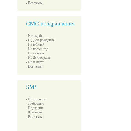
- Все темы
СМС поздравления
- К свадьбе
- С Днем рождения
- На юбилей
- На новый год
- Пожелания
- На 23 Февраля
- На 8 марта
- Все темы
SMS
- Прикольные
- Любовные
- Подколки
- Красивые
- Все темы