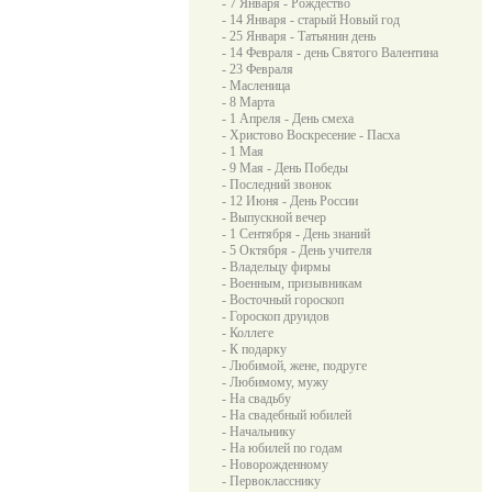
- 7 Января - Рождество
- 14 Января - старый Новый год
- 25 Января - Татьянин день
- 14 Февраля - день Святого Валентина
- 23 Февраля
- Масленица
- 8 Марта
- 1 Апреля - День смеха
- Христово Воскресение - Пасха
- 1 Мая
- 9 Мая - День Победы
- Последний звонок
- 12 Июня - День России
- Выпускной вечер
- 1 Сентября - День знаний
- 5 Октября - День учителя
- Владельцу фирмы
- Военным, призывникам
- Восточный гороскоп
- Гороскоп друидов
- Коллеге
- К подарку
- Любимой, жене, подруге
- Любимому, мужу
- На свадьбу
- На свадебный юбилей
- Начальнику
- На юбилей по годам
- Новорожденному
- Первокласснику