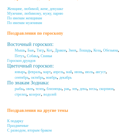
Женщине, любимой, жене, девушке
Мужчине, любимому, мужу, парню
По именам женщинам
По именам мужчинам
Поздравления по гороскопу
Восточный гороскоп:
,
,
,
,
,
,
,
,
,
Мышь
Бык
Тигр
Кот
Дракон
Змея
Лошадь
Коза
Обезьяна
,
,
Петух
Собака
Свинья
Гороскоп друидов
Цветочный гороскоп:
,
,
,
,
,
,
,
,
январь
февраль
март
апрель
май
июнь
июль
август
,
,
,
сентябрь
октябрь
ноябрь
декабрь
По знакам Зодиака:
,
,
,
,
,
,
,
,
,
рыбы
овен
телец
близнецы
рак
лев
дева
весы
скорпион
,
,
стрелец
козерог
водолей
Поздравления на другие темы
К подарку
Праздничные
С разводом, вторым браком