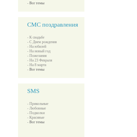
- Все темы
СМС поздравления
- К свадьбе
- С Днем рождения
- На юбилей
- На новый год
- Пожелания
- На 23 Февраля
- На 8 марта
- Все темы
SMS
- Прикольные
- Любовные
- Подколки
- Красивые
- Все темы