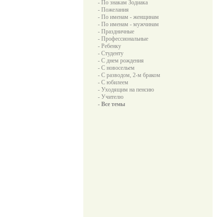
- По знакам Зодиака
- Пожелания
- По именам - женщинам
- По именам - мужчинам
- Праздничные
- Профессиональные
- Ребенку
- Студенту
- С днем рождения
- С новосельем
- С разводом, 2-м браком
- С юбилеем
- Уходящим на пенсию
- Учителю
- Все темы