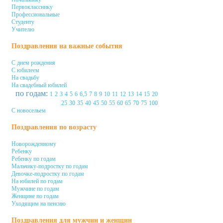
Первокласснику
Профессиональные
Студенту
Учителю
Поздравления на важные события
С днем рождения
С юбилеем
На свадьбу
На свадебный юбилей
по годам:
1
2
3
4
5
6
6,5
7
8
9
10
11
12
13
14
15
20
25
30
35
40
45
50
55
60
65
70
75
100
С новосельем
Поздравления по возрасту
Новорожденному
Ребенку
Ребенку по годам
Мальчику-подростку по годам
Девочке-подростку по годам
На юбилей по годам
Мужчине по годам
Женщине по годам
Уходящим на пенсию
Поздравления для мужчин и женщин