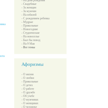
- На день рождения
- Свадебные
- За женщин
- За мужчин
- На юбилей
- С рождением ребенка
- Мудрые
жника
- Прикольные
- Новогодние
- Студенческие
- На новоселье
- Был бы повод
- На 9 Мая
- Все темы
лота
Афоризмы
- О жизни
- О любви
- Прикольные
- О детях
- О работе
- О дружбе
- Об учебе
- О мужчинах
- О женщинах
- О человеке