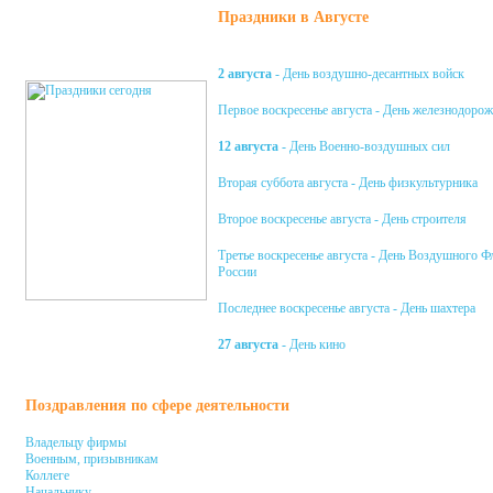
Праздники в Августе
2 августа
- День воздушно-десантных войск
Первое воскресенье августа - День железнодоро
12 августа
- День Военно-воздушных сил
Вторая суббота августа - День физкультурника
Второе воскресенье августа - День строителя
Третье воскресенье августа - День Воздушного Ф
России
Последнее воскресенье августа - День шахтера
27 августа
- День кино
Поздравления по сфере деятельности
Владельцу фирмы
Военным, призывникам
Коллеге
Начальнику