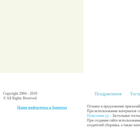
Copyright 2004 - 2010
Поздравления
Тост
© All Rights Reserved.
Отзывы и предложения присылайт
Наши информеры и баннеры
При использовании материалов сс
Пожелание.ру
- Застольные тосты
При создании сайта использованы
создателей сборника, а также ма