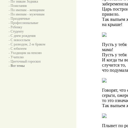
- По знакам Зодиака
забеременела
- Пожелания
Царь построи
- По именам - женщинам
привело.
- По именам - мужчинам
- Праздничные
Так выпьем ж
- Профессиональные
на крыше!
- Ребенку
- Студенту
- С днем рождения
- С новосельем
Пусть у тебя 
- С разводом, 2-м браком
- С юбилеем
мама!
- Уходящим на пенсию
Пусть у тебя
- Учителю
И когда ты в
- Цветочный гороскоп
случится то,
- Все темы
что подумала
Говорят, что
серьги, ожер
то это означа
Так выпьем 
Плывет по ре