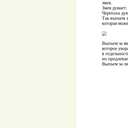
змея.
Змея думает:
Черепаха дум
Так выпьем 
которая мож
Выпьем за яв
которое укор
в отдельност
но продлевае
Выпьем за л