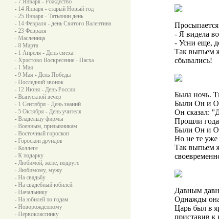
- 7 Января - Рождество
- 14 Января - старый Новый год
- 25 Января - Татьянин день
- 14 Февраля - день Святого Валентина
Просыпается
- 23 Февраля
- Я видела в
- Масленица
- Усни еще, д
- 8 Марта
Так выпьем ж
- 1 Апреля - День смеха
сбывались!
- Христово Воскресение - Пасха
- 1 Мая
- 9 Мая - День Победы
- Последний звонок
- 12 Июня - День России
Была ночь. Т
- Выпускной вечер
Были Он и О
- 1 Сентября - День знаний
- 5 Октября - День учителя
Он сказал: "Д
- Владельцу фирмы
Прошли года.
- Военным, призывникам
Были Он и Он
- Восточный гороскоп
Но не те уже
- Гороскоп друидов
Так выпьем ж
- Коллеге
- К подарку
своевременн
- Любимой, жене, подруге
- Любимому, мужу
- На свадьбу
- На свадебный юбилей
Давным давно
- Начальнику
Однажды она
- На юбилей по годам
- Новорожденному
Царь был в я
- Первокласснику
приставив к 