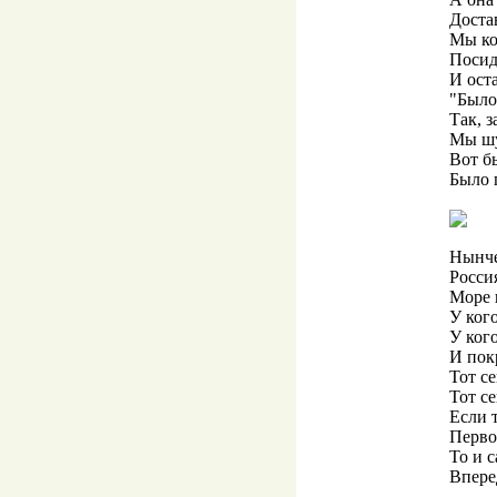
Доста
Мы ко
Посид
И ост
"Было
Так, з
Мы шу
Вот б
Было 
Нынче
Россия
Море 
У кого
У ког
И пок
Тот с
Тот с
Если 
Перво
То и с
Впере