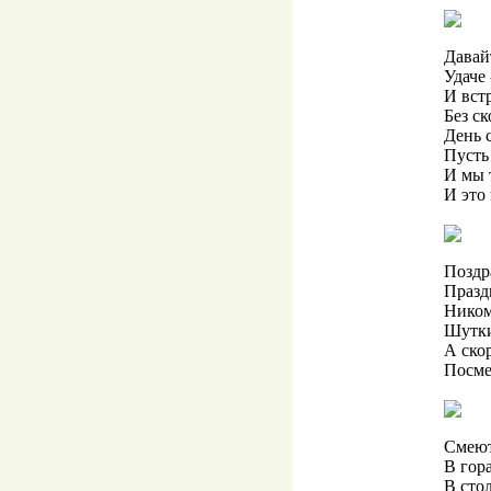
Давай
Удаче 
И вст
Без ск
День 
Пусть 
И мы 
И это 
Поздр
Празд
Ником
Шутки
А скор
Посме
Смеют
В гора
В сто