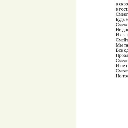
в скр
в гост
Смеют
Будь э
Смеют
Не до
И сла
Смейт
Мы та
Все о
Пробл
Смеять
И не 
Смеяс
Но то