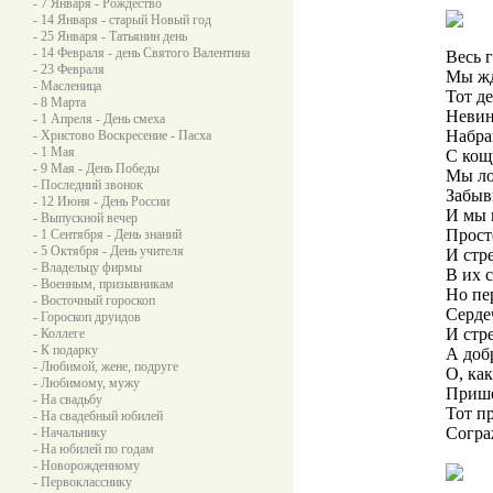
- 7 Января - Рождество
- 14 Января - старый Новый год
- 25 Января - Татьянин день
- 14 Февраля - день Святого Валентина
Весь г
- 23 Февраля
Мы жд
- Масленица
Тот де
- 8 Марта
Невин
- 1 Апреля - День смеха
Набра
- Христово Воскресение - Пасха
- 1 Мая
С кощ
- 9 Мая - День Победы
Мы ло
- Последний звонок
Забыв
- 12 Июня - День России
И мы 
- Выпускной вечер
Прост
- 1 Сентября - День знаний
- 5 Октября - День учителя
И стр
- Владельцу фирмы
В их 
- Военным, призывникам
Но пе
- Восточный гороскоп
Серде
- Гороскоп друидов
И стр
- Коллеге
- К подарку
А доб
- Любимой, жене, подруге
О, как
- Любимому, мужу
Прише
- На свадьбу
Тот п
- На свадебный юбилей
Согра
- Начальнику
- На юбилей по годам
- Новорожденному
- Первокласснику