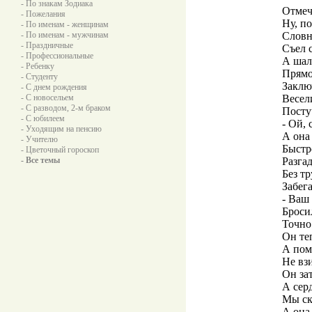
- По знакам Зодиака
Отмеч
- Пожелания
Ну, по
- По именам - женщинам
- По именам - мужчинам
Словн
- Праздничные
Съел 
- Профессиональные
А шал
- Ребенку
Прямо
- Студенту
Заклю
- С днем рождения
- С новосельем
Весел
- С разводом, 2-м браком
Посту
- С юбилеем
- Ой,
- Уходящим на пенсию
А она 
- Учителю
Быстр
- Цветочный гороскоп
- Все темы
Разга
Без т
Забега
- Ваш 
Бросил
Точно:
Он те
А пом
Не взи
Он зат
А сер
Мы ск
А она 