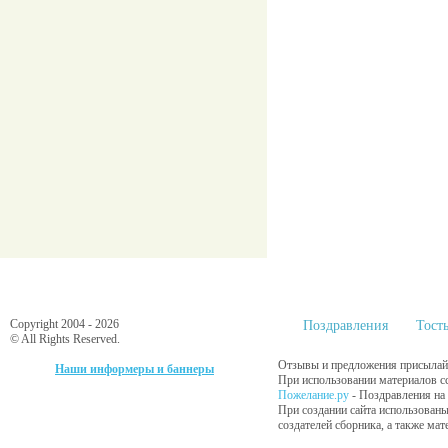
Copyright 2004 - 2026
Поздравления
Тост
© All Rights Reserved.
Отзывы и предложения присылайт
Наши информеры и баннеры
При использовании материалов сс
Пожелание.ру
- Поздравления на
При создании сайта использованы
создателей сборника, а также ма