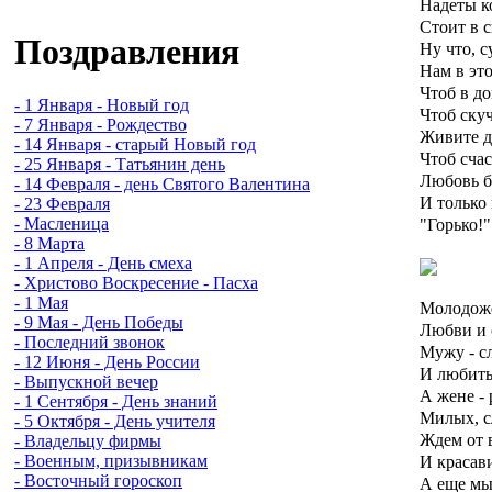
Надеты к
Стоит в с
Поздравления
Ну что, 
Нам в эт
Чтоб в до
- 1 Января - Новый год
Чтоб ску
- 7 Января - Рождество
Живите д
- 14 Января - старый Новый год
Чтоб счас
- 25 Января - Татьянин день
Любовь б
- 14 Февраля - день Святого Валентина
И только 
- 23 Февраля
"Горько!"
- Масленица
- 8 Марта
- 1 Апреля - День смеха
- Христово Воскресение - Пасха
- 1 Мая
Молодоже
- 9 Мая - День Победы
Любви и 
- Последний звонок
Мужу - с
- 12 Июня - День России
И любить 
- Выпускной вечер
А жене -
- 1 Сентября - День знаний
Милых, с
- 5 Октября - День учителя
Ждем от 
- Владельцу фирмы
И красав
- Военным, призывникам
- Восточный гороскоп
А еще мы