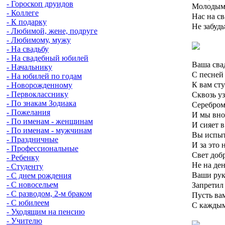
- Гороскоп друидов
Молодыми
- Коллеге
Нас на с
- К подарку
Не забудь
- Любимой, жене, подруге
- Любимому, мужу
- На свадьбу
- На свадебный юбилей
Ваша свад
- Начальнику
С песней 
- На юбилей по годам
К вам сту
- Новорожденному
Сквозь уз
- Первокласснику
- По знакам Зодиака
Серебром
- Пожелания
И мы внов
- По именам - женщинам
И сияет в
- По именам - мужчинам
Вы испыт
- Праздничные
И за это 
- Профессиональные
Свет доб
- Ребенку
Не на ден
- Студенту
Ваши рук
- С днем рождения
Запретил 
- С новосельем
- С разводом, 2-м браком
Пусть ва
- С юбилеем
С каждым 
- Уходящим на пенсию
- Учителю