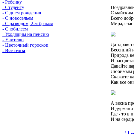
- Ребенку
Поздравляю
- Студенту
С майским 
- С днем рождения
Всего добр
- С новосельем
Мира, счас
- С разводом, 2-м браком
- С юбилеем
- Уходящим на пенсию
- Учителю
Да здравст
- Цветочный гороскоп
Весенний и
- Все темы
Природа в
И расцвета
Давайте да
Любимым р
Скажите ка
Как все он
А весна пр
И дурманит
Где - то в 
И на сердце