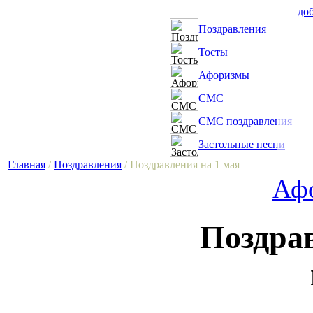
доб
Поздравления
Тосты
Афоризмы
СМС
СМС поздравления
Застольные песни
Главная
/
Поздравления
/ Поздравления на 1 мая
Афо
Поздра