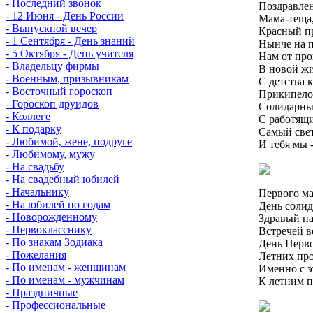
- Последний звонок
Поздравле
- 12 Июня - День России
Мама-теща,
- Выпускной вечер
Красный п
- 1 Сентября - День знаний
Нынче на п
- 5 Октября - День учителя
Нам от про
- Владельцу фирмы
В новой жи
- Военным, призывникам
С детства 
- Восточный гороскоп
Прикипело 
- Гороскоп друидов
Солидарны 
- Коллеге
С работящ
- К подарку
Самый свет
- Любимой, жене, подруге
И тебя мы 
- Любимому, мужу
- На свадьбу
- На свадебный юбилей
- Начальнику
Первого ма
- На юбилей по годам
День солид
- Новорожденному
Здравый на
- Первокласснику
Встречей ве
- По знакам Зодиака
День Перво
- Пожелания
Летних про
- По именам - женщинам
Именно с э
- По именам - мужчинам
К летним п
- Праздничные
- Профессиональные