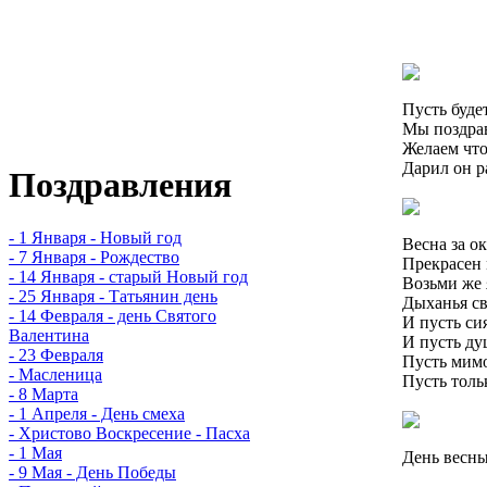
Пусть будет
Мы поздрав
Желаем что
Дарил он р
Поздравления
- 1 Января - Новый год
Весна за о
- 7 Января - Рождество
Прекрасен 
- 14 Января - старый Новый год
Возьми же 
- 25 Января - Татьянин день
Дыханья св
- 14 Февраля - день Святого
И пусть си
Валентина
И пусть душ
- 23 Февраля
Пусть мимо
- Масленица
Пусть толь
- 8 Марта
- 1 Апреля - День смеха
- Христово Воскресение - Пасха
- 1 Мая
День весны
- 9 Мая - День Победы