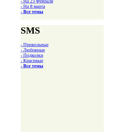
- На 23 Февраля
- На 8 марта
- Все темы
SMS
- Прикольные
- Любовные
- Подколки
- Красивые
- Все темы