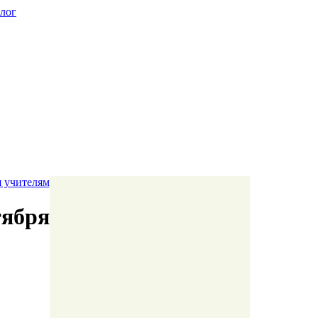
алог
 учителям
тября