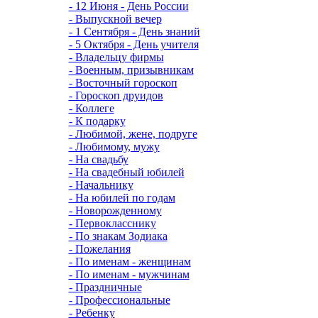
- 12 Июня - День России
- Выпускной вечер
- 1 Сентября - День знаний
- 5 Октября - День учителя
- Владельцу фирмы
- Военным, призывникам
- Восточный гороскоп
- Гороскоп друидов
- Коллеге
- К подарку
- Любимой, жене, подруге
- Любимому, мужу
- На свадьбу
- На свадебный юбилей
- Начальнику
- На юбилей по годам
- Новорожденному
- Первокласснику
- По знакам Зодиака
- Пожелания
- По именам - женщинам
- По именам - мужчинам
- Праздничные
- Профессиональные
- Ребенку