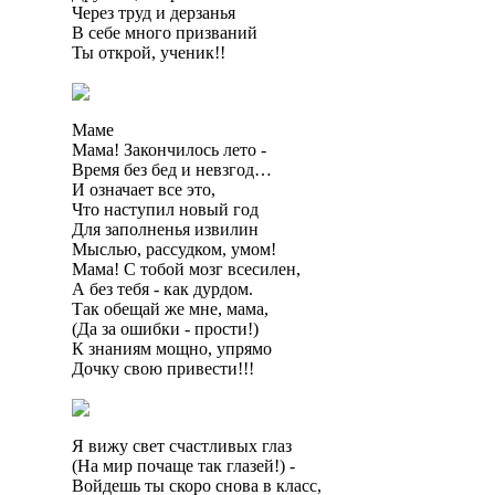
Через труд и дерзанья
В себе много призваний
Ты открой, ученик!!
Маме
Мама! Закончилось лето -
Время без бед и невзгод…
И означает все это,
Что наступил новый год
Для заполненья извилин
Мыслью, рассудком, умом!
Мама! С тобой мозг всесилен,
А без тебя - как дурдом.
Так обещай же мне, мама,
(Да за ошибки - прости!)
К знаниям мощно, упрямо
Дочку свою привести!!!
Я вижу свет счастливых глаз
(На мир почаще так глазей!) -
Войдешь ты скоро снова в класс,