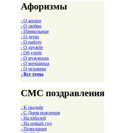
Афоризмы
- О жизни
- О любви
- Прикольные
- О детях
- О работе
- О дружбе
- Об учебе
- О мужчинах
- О женщинах
- О человеке
- Все темы
СМС поздравления
- К свадьбе
- С Днем рождения
- На юбилей
- На новый год
- Пожелания