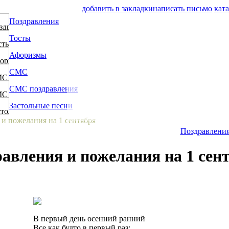
добавить в закладки
написать письмо
кат
Поздравления
Тосты
Афоризмы
СМС
СМС поздравления
Застольные песни
 и пожелания на 1 сентября
Поздравления
авления и пожелания на 1 сен
В первый день осенний ранний
Все как будто в первый раз: