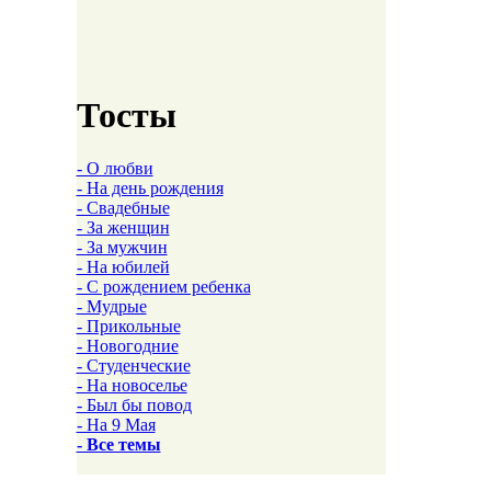
Тосты
- О любви
- На день рождения
- Свадебные
- За женщин
- За мужчин
- На юбилей
- С рождением ребенка
- Мудрые
- Прикольные
- Новогодние
- Студенческие
- На новоселье
- Был бы повод
- На 9 Мая
- Все темы