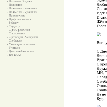
Задач
- По знакам Зодиака
Любви
- Пожелания
- По именам - женщинам
Споко
- По именам - мужчинам
Идей 
- Праздничные
И сам,
- Профессиональные
Жён н
- Ребенку
Голов
- Студенту
- С днем рождения
- С новосельем
- С разводом, 2-м браком
- С юбилеем
Воину
- Уходящим на пенсию
- Учителю
С Дне
- Цветочный гороскоп
- Все темы
Летчи
Враг 
С креп
Дружи
МИ, Т
Овлад
С неб
Стольк
Сколь
Да не 
Будет 