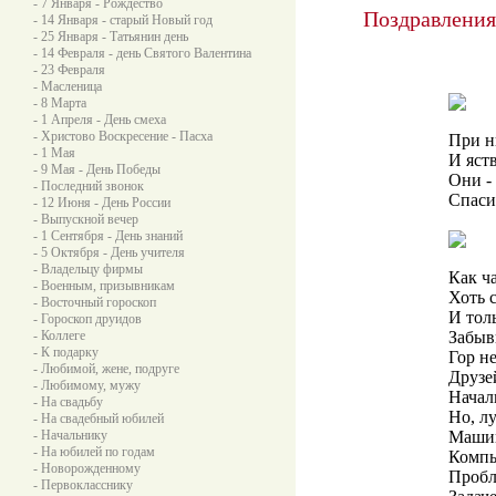
- 7 Января - Рождество
Поздравления
- 14 Января - старый Новый год
- 25 Января - Татьянин день
- 14 Февраля - день Святого Валентина
- 23 Февраля
- Масленица
- 8 Марта
- 1 Апреля - День смеха
- Христово Воскресение - Пасха
При н
- 1 Мая
И яст
- 9 Мая - День Победы
Они -
- Последний звонок
Спаси
- 12 Июня - День России
- Выпускной вечер
- 1 Сентября - День знаний
- 5 Октября - День учителя
- Владельцу фирмы
Как ч
- Военным, призывникам
Хоть 
- Восточный гороскоп
И тол
- Гороскоп друидов
- Коллеге
Забыв
- К подарку
Гор н
- Любимой, жене, подруге
Друзе
- Любимому, мужу
Начал
- На свадьбу
Но, л
- На свадебный юбилей
- Начальнику
Машин
- На юбилей по годам
Компь
- Новорожденному
Пробл
- Первокласснику