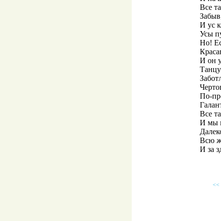
Все та
Забыв,
И ус 
Усы п
Но! Ес
Краса
И он 
Танцуе
Забот
Черто
По-пр
Галант
Все т
И мы в
Далек
Всю ж
И за 
<<