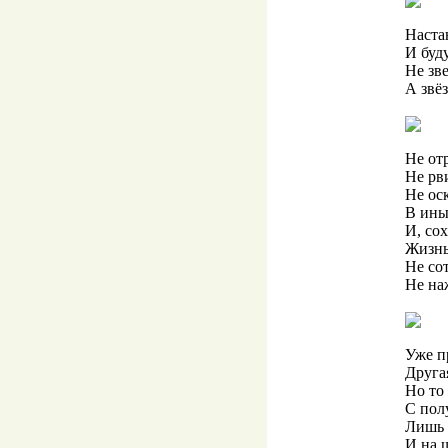
Наста
И буд
Не зв
А звё
Не от
Не рв
Не ос
В ины
И, со
Жизнь
Не со
Не на
Уже п
Другая
Но то 
С пол
Лишь 
И на 