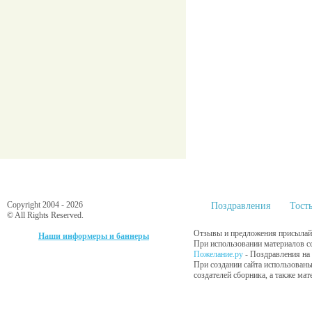
Copyright 2004 - 2026
Поздравления
Тост
© All Rights Reserved.
Отзывы и предложения присылайт
Наши информеры и баннеры
При использовании материалов сс
Пожелание.ру
- Поздравления на
При создании сайта использованы
создателей сборника, а также ма