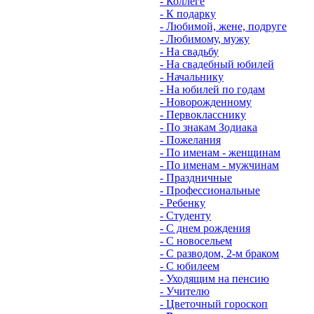
- Коллеге
- К подарку
- Любимой, жене, подруге
- Любимому, мужу
- На свадьбу
- На свадебный юбилей
- Начальнику
- На юбилей по годам
- Новорожденному
- Первокласснику
- По знакам Зодиака
- Пожелания
- По именам - женщинам
- По именам - мужчинам
- Праздничные
- Профессиональные
- Ребенку
- Студенту
- С днем рождения
- С новосельем
- С разводом, 2-м браком
- С юбилеем
- Уходящим на пенсию
- Учителю
- Цветочный гороскоп