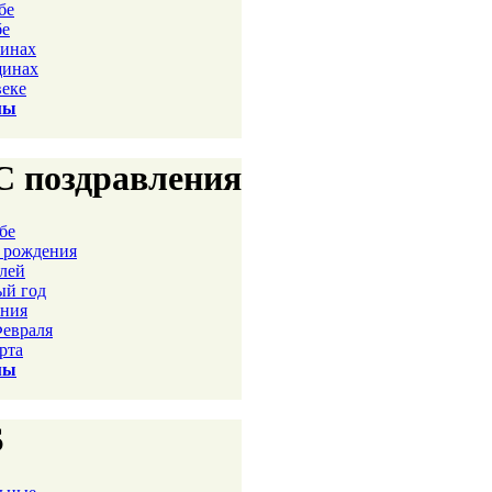
бе
бе
чинах
щинах
веке
мы
 поздравления
ьбе
м рождения
лей
ый год
ания
Февраля
арта
мы
S