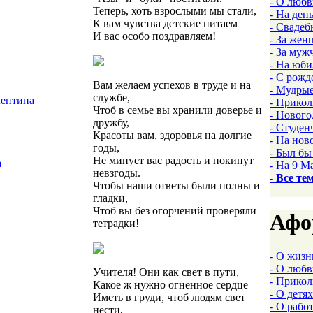
- О люб
Теперь, хоть взрослыми мы стали,
- На ден
К вам чувства детские питаем
- Свадеб
И вас особо поздравляем!
- За жен
- За муж
- На юби
- С рожд
Вам желаем успехов в труде и на
- Мудры
службе,
лентина
- Прико
Чтоб в семье вы хранили доверье и
- Нового
дружбу,
- Студен
Красоты вам, здоровья на долгие
- На нов
годы,
- Был бы
Не минует вас радость и покинут
а
- На 9 М
невзгоды.
- Все те
Чтобы наши ответы были полны и
гладки,
Чтоб вы без огорчений проверяли
Афо
тетрадки!
- О жизн
- О люб
Учителя! Они как свет в пути,
- Прико
Какое ж нужно огненное сердце
- О детях
Иметь в груди, чтоб людям свет
- О рабо
нести,