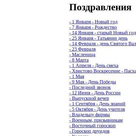
Поздравления
- 1 Января - Новый год
- 7 Января - Рождество
- 14 Января - старый Новый год
- 25 Января - Татьянин день
- 14 Февраля - день Святого Ва
- 23 Февраля
- Масленица
- 8 Марта
- 1 Апреля - День смеха
- Христово Воскресение - Пасх
- 1 Мая
- 9 Мая - День Победы
- Последний звонок
- 12 Июня - День России
- Выпускной вечер
- 1 Сентября - День знаний
- 5 Октября - День учителя
- Владельцу фирмы
- Военным, призывникам
- Восточный гороскоп
- Гороскоп друидов