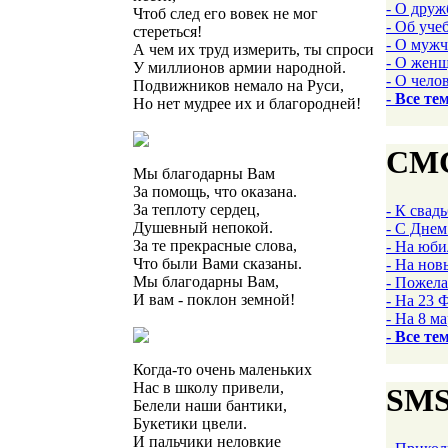
- О друж
Чтоб след его вовек не мог
- Об уче
стереться!
- О муж
А чем их труд измерить, ты спроси
- О жен
У миллионов армии народной.
- О чело
Подвижников немало на Руси,
- Все те
Но нет мудрее их и благородней!
СМС
Мы благодарны Вам
За помощь, что оказана.
За теплоту сердец,
- К свад
Душевный непокой.
- С Дне
За те прекрасные слова,
- На юби
Что были Вами сказаны.
- На нов
Мы благодарны Вам,
- Пожел
И вам - поклон земной!
- На 23 
- На 8 м
- Все те
Когда-то очень маленьких
Нас в школу привели,
SM
Белели наши бантики,
Букетики цвели.
И пальчики неловкие