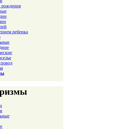
ви
ь рождения
ные
щин
чин
лей
ением ребенка
е
льные
дние
ческие
оселье
 повод
ая
мы
ризмы
и
ви
льные
те