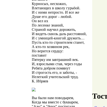
Курносых, несхожих,
Влетающих в школу гурьбой.
И с ними непросто. И все же
Душе его дорог - любой.
Он вел их
По лесенке знаний,
Страной научил дорожить,
И видеть сквозь даль расстояний,
И с умницей-книгой дружить…
Пусть кто-то строителем станет,
А кто-то хозяином рек,
Но верится сердцу:
поставит
Пятерку им завтрашний век.
И, взрослыми став, через годы
Ребята добром помянут
И строгость его, и заботы, -
Нелегкий учительский труд.
К. Ибряев
Тос
Вы были нам поводырем,
Когда мы вместе с букварем,
"Азы" и "буки" постигали.