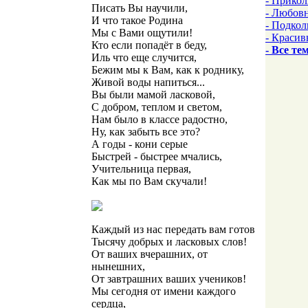
- Прико
Писать Вы научили,
- Любов
И что такое Родина
- Подкол
Мы с Вами ощутили!
- Красив
Кто если попадёт в беду,
- Все те
Иль что еще случится,
Бежим мы к Вам, как к роднику,
Живой воды напиться...
Вы были мамой ласковой,
С добром, теплом и светом,
Нам было в классе радостно,
Ну, как забыть все это?
А годы - кони серые
Быстрей - быстрее мчались,
Учительница первая,
Как мы по Вам скучали!
Каждый из нас передать вам готов
Тысячу добрых и ласковых слов!
От ваших вчерашних, от
нынешних,
От завтрашних ваших учеников!
Мы сегодня от имени каждого
сердца,