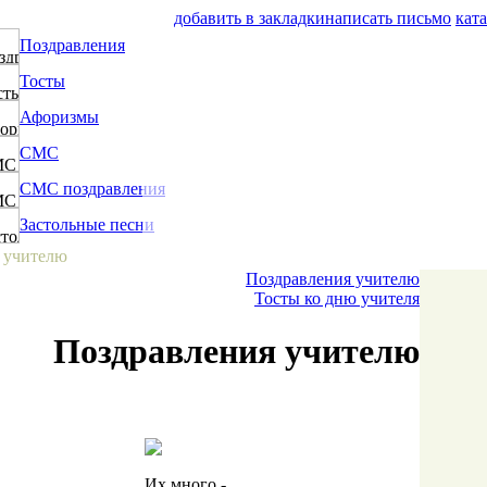
добавить в закладки
написать письмо
кат
Поздравления
Тосты
Афоризмы
СМС
СМС поздравления
Застольные песни
 учителю
Поздравления учителю
Тосты ко дню учителя
Поздравления учителю
Их много -