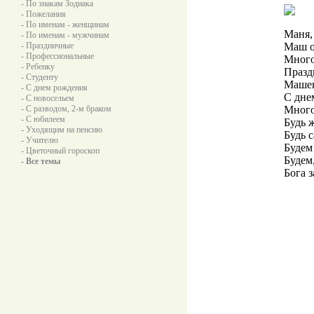
- По знакам Зодиака
- Пожелания
- По именам - женщинам
Маня,
- По именам - мужчинам
- Праздничные
Маш о
- Профессиональные
Много
- Ребенку
Празд
- Студенту
Машен
- С днем рождения
С дне
- С новосельем
- С разводом, 2-м браком
Много
- С юбилеем
Будь 
- Уходящим на пенсию
Будь 
- Учителю
Будем
- Цветочный гороскоп
Будем,
- Все темы
Бога 