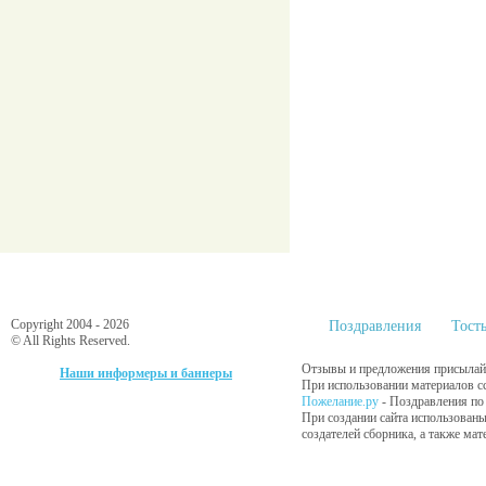
Copyright 2004 - 2026
Поздравления
Тост
© All Rights Reserved.
Отзывы и предложения присылайт
Наши информеры и баннеры
При использовании материалов сс
Пожелание.ру
- Поздравления п
При создании сайта использованы
создателей сборника, а также ма