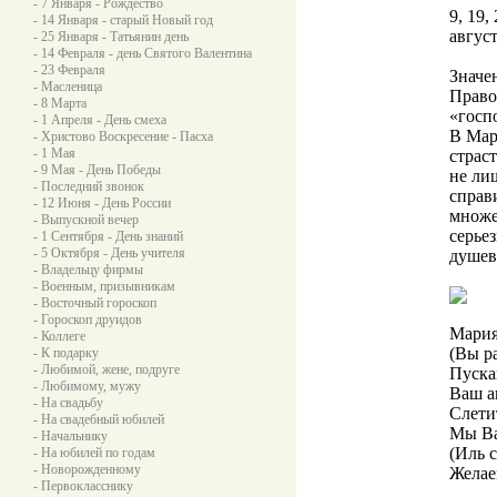
- 7 Января - Рождество
9, 19,
- 14 Января - старый Новый год
август
- 25 Января - Татьянин день
- 14 Февраля - день Святого Валентина
- 23 Февраля
Значен
- Масленица
Право
- 8 Марта
«госп
- 1 Апреля - День смеха
В Мар
- Христово Воскресение - Пасха
- 1 Мая
страс
- 9 Мая - День Победы
не ли
- Последний звонок
справ
- 12 Июня - День России
множе
- Выпускной вечер
серье
- 1 Сентября - День знаний
- 5 Октября - День учителя
душев
- Владельцу фирмы
- Военным, призывникам
- Восточный гороскоп
- Гороскоп друидов
Мария
- Коллеге
(Вы р
- К подарку
- Любимой, жене, подруге
Пуска
- Любимому, мужу
Ваш а
- На свадьбу
Слети
- На свадебный юбилей
Мы Ва
- Начальнику
(Иль с
- На юбилей по годам
- Новорожденному
Желае
- Первокласснику