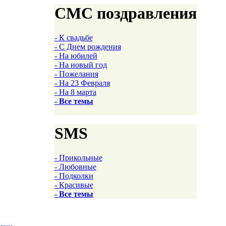
СМС поздравления
- К свадьбе
- С Днем рождения
- На юбилей
- На новый год
- Пожелания
- На 23 Февраля
- На 8 марта
- Все темы
SMS
- Прикольные
- Любовные
- Подколки
- Красивые
- Все темы