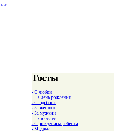
алог
Тосты
- О любви
- На день рождения
- Свадебные
- За женщин
- За мужчин
- На юбилей
- С рождением ребенка
- Мудрые