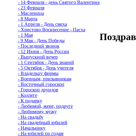
- 14 Февраля - день Святого Валентина
- 23 Февраля
- Масленица
- 8 Марта
- 1 Апреля - День смеха
- Христово Воскресение - Пасха
Поздрав
- 1 Мая
- 9 Мая - День Победы
- Последний звонок
- 12 Июня - День России
- Выпускной вечер
- 1 Сентября - День знаний
- 5 Октября - День учителя
- Владельцу фирмы
- Военным, призывникам
- Восточный гороскоп
- Гороскоп друидов
- Коллеге
- К подарку
- Любимой, жене, подруге
- Любимому, мужу
- На свадьбу
- На свадебный юбилей
- Начальнику
- На юбилей по годам