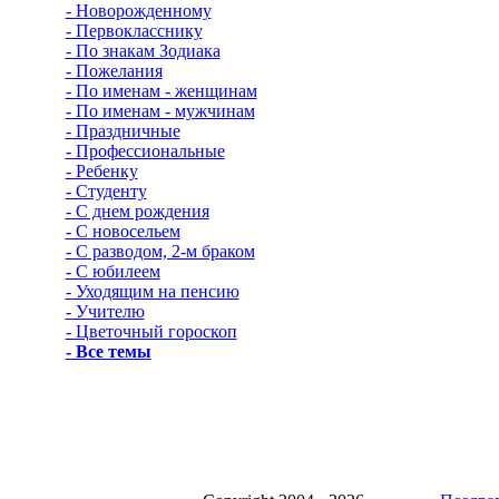
- Новорожденному
- Первокласснику
- По знакам Зодиака
- Пожелания
- По именам - женщинам
- По именам - мужчинам
- Праздничные
- Профессиональные
- Ребенку
- Студенту
- С днем рождения
- С новосельем
- С разводом, 2-м браком
- С юбилеем
- Уходящим на пенсию
- Учителю
- Цветочный гороскоп
- Все темы