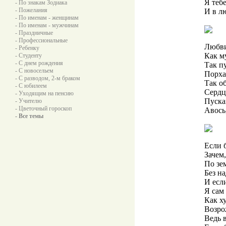
Я теб
- По знакам Зодиака
- Пожелания
И в л
- По именам - женщинам
- По именам - мужчинам
- Праздничные
- Профессиональные
Любви
- Ребенку
Как м
- Студенту
- С днем рождения
Так п
- С новосельем
Порха
- С разводом, 2-м браком
Так о
- С юбилеем
Сердца
- Уходящим на пенсию
Пуска
- Учителю
- Цветочный гороскоп
Авось,
- Все темы
Если б
Зачем,
По зем
Без н
И если
Я сам
Как х
Возро
Ведь в