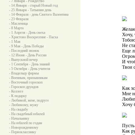
- 7 Января - Рождество
- 14 Января - старый Новый год
- 25 Января - Татьянин день
- 14 Февраля - день Святого Валентина
- 23 Февраля
- Масленица
- 8 Марта
Желаю
- 1 Апреля - День смеха
Хочу,
- Христово Воскресение - Пасха
Тобою
- 1 Мая
Не ст
- 9 Мая - День Победы
Еще л
- Последний звонок
- 12 Июня - День России
Огром
- Выпускной вечер
И что
- 1 Сентября - День знаний
Твои 
- 5 Октября - День учителя
- Владельцу фирмы
- Военным, призывникам
- Восточный гороскоп
- Гороскоп друидов
Как хо
- Коллеге
Мне н
- К подарку
Любим
- Любимой, жене, подруге
Хочу 
- Любимому, мужу
- На свадьбу
- На свадебный юбилей
- Начальнику
- На юбилей по годам
Пусть
- Новорожденному
Как р
- Первокласснику