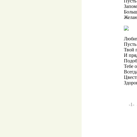
Пусть
Запом
Больш
Желаю
Любим
Пусть 
Твой 
И пря
Подоб
Тебе 
Всегда
Цвест
Здоро
-1-