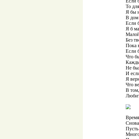
Если б
То для
Я бы 
В дом
Если б
Я б м
Малой 
Без т
Пока 
Если 
Что б
Кажды
Не бы
И если
Я верю
Что в
В том,
Любит
Время
Снова 
Пусть
Много