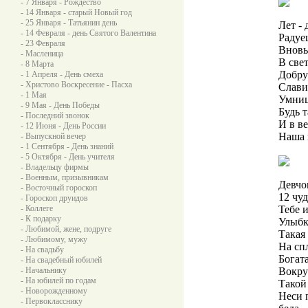
- 7 Января - Рождество
- 14 Января - старый Новый год
- 25 Января - Татьянин день
Лет -
- 14 Февраля - день Святого Валентина
Радуе
- 23 Февраля
Вновь
- Масленица
В све
- 8 Марта
Добру
- 1 Апреля - День смеха
- Христово Воскресение - Пасха
Слави
- 1 Мая
Умниц
- 9 Мая - День Победы
Будь т
- Последний звонок
И в в
- 12 Июня - День России
Наша 
- Выпускной вечер
- 1 Сентября - День знаний
- 5 Октября - День учителя
- Владельцу фирмы
- Военным, призывникам
Девчо
- Восточный гороскоп
12 чу
- Гороскоп друидов
- Коллеге
Тебе и
- К подарку
Улыбк
- Любимой, жене, подруге
Такая 
- Любимому, мужу
На сп
- На свадьбу
Богата
- На свадебный юбилей
- Начальнику
Вокруг
- На юбилей по годам
Такой
- Новорожденному
Неси 
- Первокласснику