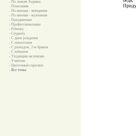
беда,
- По знакам Зодиака
Придут
- Пожелания
- По именам - женщинам
- По именам - мужчинам
- Праздничные
- Профессиональные
- Ребенку
- Студенту
- С днем рождения
- С новосельем
- С разводом, 2-м браком
- С юбилеем
- Уходящим на пенсию
- Учителю
- Цветочный гороскоп
- Все темы