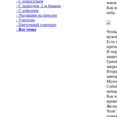
- С новосельем
земле
- С разводом, 2-м браком
Как в
- С юбилеем
неба.
- Уходящим на пенсию
- Учителю
- Цветочный гороскоп
- Все темы
Чтобы
мужч
Есть 
прич
И пер
защит
Грани
закры
Втора
завещ
Мужчи
Собой
женщ
Как н
време
Желае
Чтоб 
помех