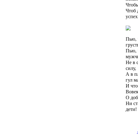
Чтобы
Чтоб 
успех
Пью, 
груст
Пью, 
мужч
Не в 
силу,
А в п
гул м
И что
Вовек
О доб
Ни ст
дети!