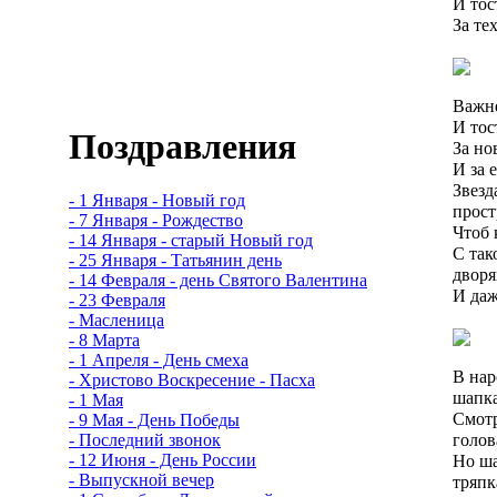
И тос
За те
Важне
И тос
Поздравления
За но
И за 
Звезд
- 1 Января - Новый год
прост
- 7 Января - Рождество
Чтоб 
- 14 Января - старый Новый год
С так
- 25 Января - Татьянин день
дворя
- 14 Февраля - день Святого Валентина
И даж
- 23 Февраля
- Масленица
- 8 Марта
- 1 Апреля - День смеха
В нар
- Христово Воскресение - Пасха
шапка
- 1 Мая
Смотр
- 9 Мая - День Победы
- Последний звонок
голов
- 12 Июня - День России
Но ша
- Выпускной вечер
тряпк