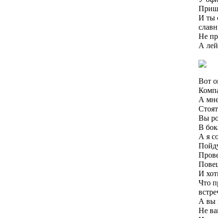
Пришл
И ты 
славн
Не пр
А лей
Вот о
Компа
А мне
Стоят
Вы ро
В бок
А я с
Пойду
Прове
Повеш
И хот
Что п
встре
А вы 
Не ва