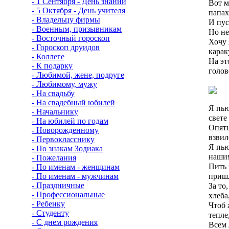
- 1 Сентября - День знаний
Вот м
- 5 Октября - День учителя
папах
- Владельцу фирмы
И пус
- Военным, призывникам
Но не
- Восточный гороскоп
Хочу 
- Гороскоп друидов
карак
- Коллеге
На эт
- К подарку
голов
- Любимой, жене, подруге
- Любимому, мужу
- На свадьбу
- На свадебный юбилей
Я пью
- Начальнику
свете
- На юбилей по годам
Опять
- Новорожденному
взвил
- Первокласснику
Я пью
- По знакам Зодиака
наши
- Пожелания
Пить 
- По именам - женщинам
- По именам - мужчинам
пришл
- Праздничные
За то
- Профессиональные
хлеба
- Ребенку
Чтоб 
- Студенту
тепле
- С днем рождения
Всем 