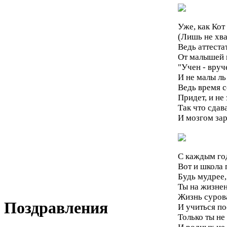
Уже, как Кот
(Лишь не хва
Ведь аттеста
От малышей 
"Учен - вруче
И не малы ль
Ведь время 
Придет, и не
Так что сдав
И мозгом за
С каждым год
Вот и школа 
Будь мудрее,
Ты на жизне
Жизнь сурова
Поздравления
И учиться по
Только ты не