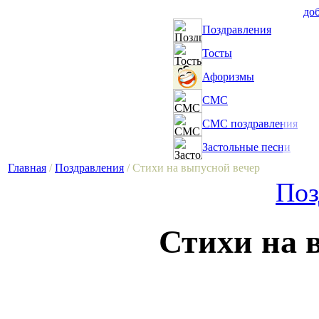
доб
Поздравления
Тосты
Афоризмы
СМС
СМС поздравления
Застольные песни
Главная
/
Поздравления
/ Стихи на выпусной вечер
Поз
Стихи на 