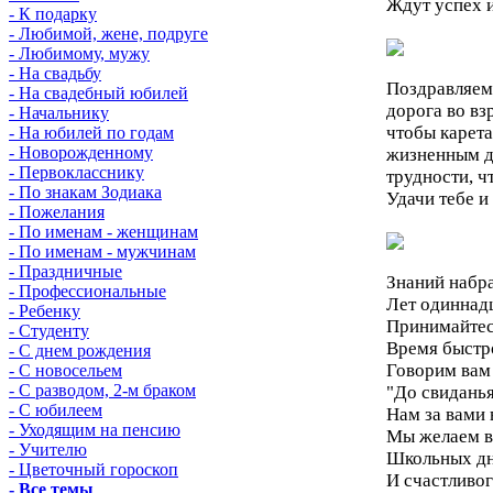
Ждут успех и
- К подарку
- Любимой, жене, подруге
- Любимому, мужу
- На свадьбу
Поздравляем
- На свадебный юбилей
дорога во вз
- Начальнику
чтобы карета
- На юбилей по годам
- Новорожденному
жизненным до
- Первокласснику
трудности, ч
- По знакам Зодиака
Удачи тебе и
- Пожелания
- По именам - женщинам
- По именам - мужчинам
- Праздничные
Знаний набра
- Профессиональные
Лет одиннадц
- Ребенку
Принимайтесь
- Студенту
Время быстр
- С днем рождения
Говорим вам
- С новосельем
- С разводом, 2-м браком
"До свиданья
- С юбилеем
Нам за вами 
- Уходящим на пенсию
Мы желаем в
- Учителю
Школьных дн
- Цветочный гороскоп
И счастливог
- Все темы