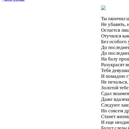
Ты окончил ш
Не убавить, 
Остается лиш
Отучился ка
Без особого 
До последнег
До последнег
На балу прощ
Разукрасят в
Тебя девушк
И помадою г
Не печалься,
Золотой тебе
Сдал экзамен
Даже вдалек
Следуют зак
Но совсем д
Станет жизнь
И еще неодн
Будут слезы 