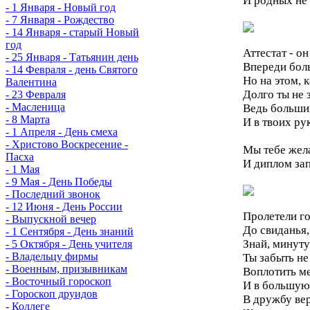
И родных не 
- 1 Января - Новый год
- 7 Января - Рождество
- 14 Января - старый Новый
год
Аттестат - он
- 25 Января - Татьянин день
Впереди бол
- 14 Февраля - день Святого
Но на этом, к
Валентина
Долго ты не 
- 23 Февраля
- Масленица
Ведь больши
- 8 Марта
И в твоих ру
- 1 Апреля - День смеха
- Христово Воскресение -
Мы тебе жел
Пасха
И диплом за
- 1 Мая
- 9 Мая - День Победы
- Последний звонок
- 12 Июня - День России
Пролетели го
- Выпускной вечер
До свиданья,
- 1 Сентября - День знаний
Знай, минуту
- 5 Октября - День учителя
- Владельцу фирмы
Ты забыть н
- Военным, призывникам
Воплотить м
- Восточный гороскоп
И в большую
- Гороскоп друидов
В дружбу вер
- Коллеге