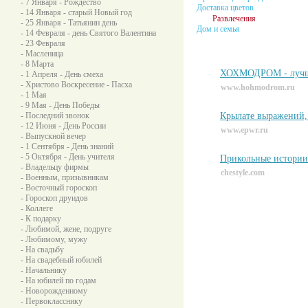
- 7 Января - Рождество
Доставка цветов
- 14 Января - старый Новый год
Развлечения
- 25 Января - Татьянин день
Дом и семья
- 14 Февраля - день Святого Валентина
- 23 Февраля
- Масленица
- 8 Марта
ХОХМОДРОМ - лучши
- 1 Апреля - День смеха
- Христово Воскресение - Пасха
www.hohmodrom.ru
- 1 Мая
- 9 Мая - День Победы
- Последний звонок
Крылате выражений,
- 12 Июня - День России
www.epwr.ru
- Выпускной вечер
- 1 Сентября - День знаний
- 5 Октября - День учителя
Прикольные истории
- Владельцу фирмы
chestyle.com
- Военным, призывникам
- Восточный гороскоп
- Гороскоп друидов
- Коллеге
- К подарку
- Любимой, жене, подруге
- Любимому, мужу
- На свадьбу
- На свадебный юбилей
- Начальнику
- На юбилей по годам
- Новорожденному
- Первокласснику