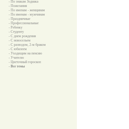
- По знакам Зодиака
- Пожелания
- По именам - женщинам
- По именам - мужчинам
- Праздничные
- Профессиональные
- Ребенку
- Студенту
- С днем рождения
- С новосельем
- С разводом, 2-м браком
- С юбилеем
- Уходящим на пенсию
- Учителю
- Цветочный гороскоп
- Все темы