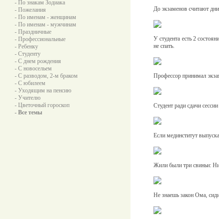
- По знакам Зодиака
До экзаменов считают дни,
- Пожелания
- По именам - женщинам
- По именам - мужчинам
- Праздничные
У студента есть 2 состояния
- Профессиональные
не спать.
- Ребенку
- Студенту
- С днем рождения
- С новосельем
- С разводом, 2-м браком
Профессор принимал экзам
- С юбилеем
- Уходящим на пенсию
- Учителю
- Цветочный гороскоп
Студент ради сдачи сессии 
- Все темы
Если мединститут выпускае
Жили были три свиньи: Н
Не знаешь закон Ома, сид