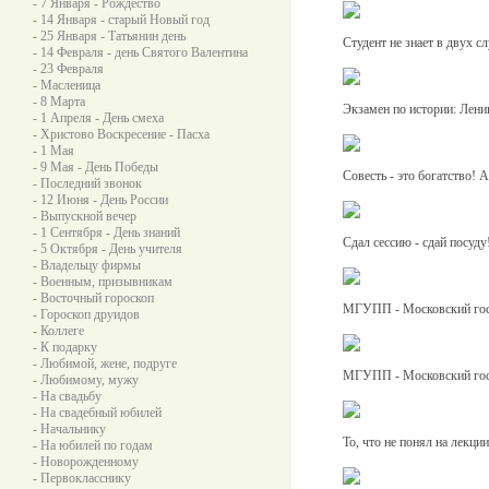
- 7 Января - Рождество
- 14 Января - старый Новый год
- 25 Января - Татьянин день
Студент не знает в двух сл
- 14 Февраля - день Святого Валентина
- 23 Февраля
- Масленица
- 8 Марта
Экзамен по истории: Лени
- 1 Апреля - День смеха
- Христово Воскресение - Пасха
- 1 Мая
- 9 Мая - День Победы
Совесть - это богатство! 
- Последний звонок
- 12 Июня - День России
- Выпускной вечер
- 1 Сентября - День знаний
Сдал сессию - сдай посуду
- 5 Октября - День учителя
- Владельцу фирмы
- Военным, призывникам
- Восточный гороскоп
МГУПП - Московский госу
- Гороскоп друидов
- Коллеге
- К подарку
- Любимой, жене, подруге
МГУПП - Московский госу
- Любимому, мужу
- На свадьбу
- На свадебный юбилей
- Начальнику
То, что не понял на лекци
- На юбилей по годам
- Новорожденному
- Первокласснику