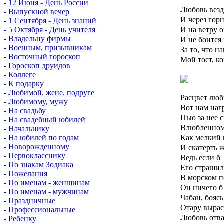
- 12 Июня - День России
Любовь везд
- Выпускной вечер
И через гор
- 1 Сентября - День знаний
И на ветру о
- 5 Октября - День учителя
- Владельцу фирмы
И не боится
- Военным, призывникам
За то, что н
- Восточный гороскоп
Мой тост, ко
- Гороскоп друидов
- Коллеге
- К подарку
- Любимой, жене, подруге
Расцвет люб
- Любимому, мужу
Вот нам наг
- На свадьбу
Пью за нее 
- На свадебный юбилей
Влюбленному
- Начальнику
Как мелкий 
- На юбилей по годам
- Новорожденному
И скатерть 
- Первокласснику
Ведь если б
- По знакам Зодиака
Его страшил
- Пожелания
В морском п
- По именам - женщинам
Он ничего б
- По именам - мужчинам
Чабан, боясь
- Праздничные
Отару выра
- Профессиональные
Любовь отва
- Ребенку