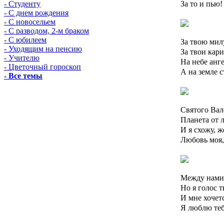
За то и пью!
- Студенту
- С днем рождения
- С новосельем
- С разводом, 2-м браком
- С юбилеем
За твою мил
- Уходящим на пенсию
За твои кари
- Учителю
На небе анг
- Цветочный гороскоп
А на земле 
- Все темы
Святого Вал
Планета от 
И я схожу, ж
Любовь моя,
Между нами 
Но я голос 
И мне хочетс
Я люблю теб