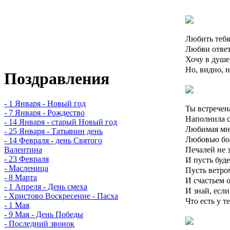
Любить тебя
Любви ответ
Хочу в душе 
Но, видно, н
Поздравления
- 1 Января - Новый год
Ты встречен
- 7 Января - Рождество
Наполнила св
- 14 Января - старый Новый год
Любимая мн
- 25 Января - Татьянин день
Любовью бол
- 14 Февраля - день Святого
Печалей не з
Валентина
- 23 Февраля
И пусть буде
- Масленица
Пусть ветро
- 8 Марта
И счастьем 
- 1 Апреля - День смеха
И знай, если
- Христово Воскресение - Пасха
Что есть у 
- 1 Мая
- 9 Мая - День Победы
- Последний звонок