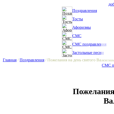
доб
Поздравления
Тосты
Афоризмы
СМС
СМС поздравления
Застольные песни
Главная
/
Поздравления
/ Пожелания на день святого Валентин
СМС по
Пожелания 
Ва