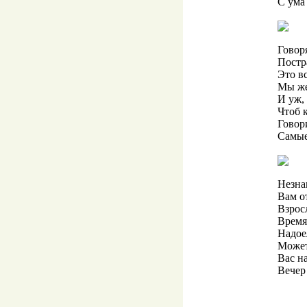
С ума 
Говор
Постр
Это вс
Мы же
И уж,
Чтоб 
Говор
Самые
Незна
Вам от
Взрос
Время
Надое
Может
Вас н
Вечер