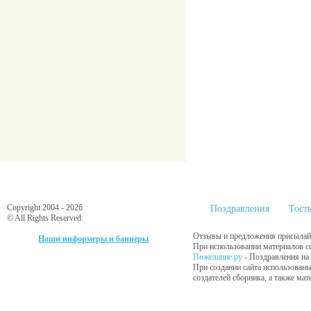
Copyright 2004 - 2026
Поздравления
Тост
© All Rights Reserved.
Отзывы и предложения присылайт
Наши информеры и баннеры
При использовании материалов сс
Пожелание.ру
- Поздравления на
При создании сайта использованы
создателей сборника, а также ма