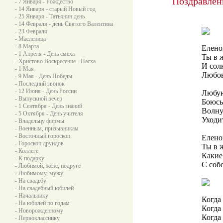
Поздравлен
- 7 Января - Рождество
- 14 Января - старый Новый год
- 25 Января - Татьянин день
- 14 Февраля - день Святого Валентина
- 23 Февраля
- Масленица
- 8 Марта
Елено
- 1 Апреля - День смеха
Ты в 
- Христово Воскресение - Пасха
И сол
- 1 Мая
Любов
- 9 Мая - День Победы
- Последний звонок
- 12 Июня - День России
Любую
- Выпускной вечер
Боюсь
- 1 Сентября - День знаний
Волну
- 5 Октября - День учителя
Уходи
- Владельцу фирмы
- Военным, призывникам
- Восточный гороскоп
Елено
- Гороскоп друидов
Ты в 
- Коллеге
Какие
- К подарку
С соб
- Любимой, жене, подруге
- Любимому, мужу
- На свадьбу
- На свадебный юбилей
- Начальнику
Когда 
- На юбилей по годам
Когда
- Новорожденному
Когда 
- Первокласснику