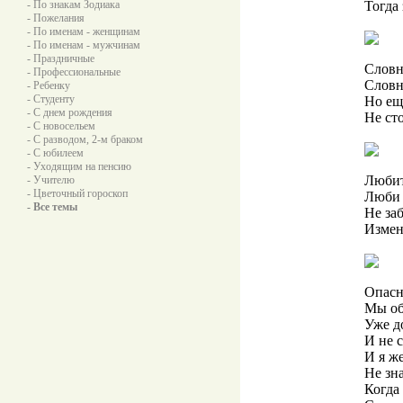
- По знакам Зодиака
Тогда 
- Пожелания
- По именам - женщинам
- По именам - мужчинам
- Праздничные
Словн
- Профессиональные
Словн
- Ребенку
- Студенту
Но ещ
- С днем рождения
Не ст
- С новосельем
- С разводом, 2-м браком
- С юбилеем
- Уходящим на пенсию
Любит
- Учителю
- Цветочный гороскоп
Люби н
- Все темы
Не заб
Измен
Опасн
Мы об
Уже д
И не 
И я ж
Не зн
Когда