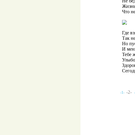
Не бед
Жизнь
Что не
Где в
Так не
Но пу
И мен
Тебе 
Улыбо
Здоров
Сегодн
-2-
-1-