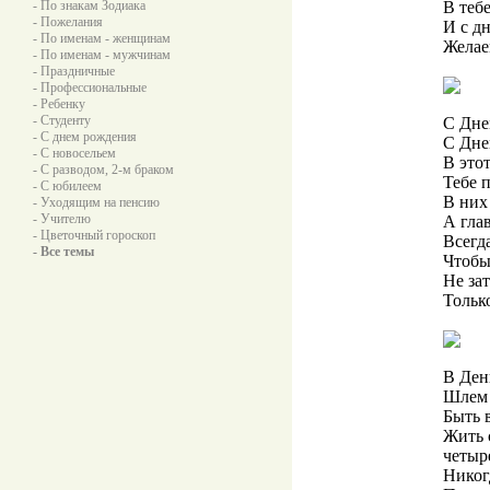
- По знакам Зодиака
В теб
- Пожелания
И с д
- По именам - женщинам
Желаем
- По именам - мужчинам
- Праздничные
- Профессиональные
- Ребенку
- Студенту
С Дне
- С днем рождения
С Дне
- С новосельем
В это
- С разводом, 2-м браком
Тебе 
- С юбилеем
В них
- Уходящим на пенсию
- Учителю
А гла
- Цветочный гороскоп
Всегд
- Все темы
Чтобы
Не за
Тольк
В День
Шлем 
Быть в
Жить с
четыр
Никогд