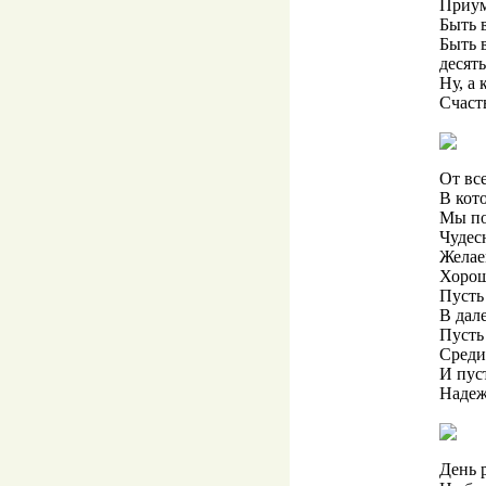
Приум
Быть 
Быть в
десять
Ну, а 
Счасть
От вс
В кото
Мы по
Чудес
Желае
Хорош
Пусть
В дал
Пусть
Среди
И пус
Надеж
День 