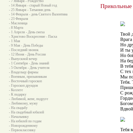
- 7 Января - Рождество
Прикольные 
- 14 Января - старый Новый год
- 25 Января - Татьянин день
- 14 Февраля - день Святого Валентина
- 23 Февраля
- Масленица
- 8 Марта
- 1 Апреля - День смеха
Твой 
- Христово Воскресение - Пасха
Врага
- 1 Мая
Но др
- 9 Мая - День Победы
И ты у
- Последний звонок
- 12 Июня - День России
Но бо
- Выпускной вечер
На бе
- 1 Сентября - День знаний
В теб
- 5 Октября - День учителя
С тех 
- Владельцу фирмы
Мы по
- Военным, призывникам
- Восточный гороскоп
Тебя. 
- Гороскоп друидов
Пришел
- Коллеге
С рож
- К подарку
Горди
- Любимой, жене, подруге
Богом
- Любимому, мужу
- На свадьбу
Вдвой
- На свадебный юбилей
- Начальнику
- На юбилей по годам
- Новорожденному
Тебя 
- Первокласснику