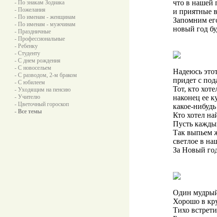
что в нашей 
- По знакам Зодиака
- Пожелания
и приятные в
- По именам - женщинам
Запомним ег
- По именам - мужчинам
новый год бу
- Праздничные
- Профессиональные
- Ребенку
- Студенту
- С днем рождения
- С новосельем
Надеюсь это
- С разводом, 2-м браком
придет с под
- С юбилеем
Тот, кто хот
- Уходящим на пенсию
- Учителю
наконец ее к
- Цветочный гороскоп
какое-нибудь
- Все темы
Кто хотел на
Пусть каждый
Так выпьем ж
светлое в на
За Новый год
Один мудрый 
Хорошо в кр
Тихо встрети