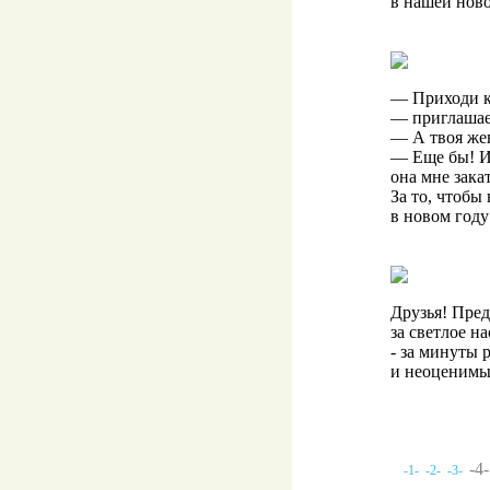
в нашей нов
— Приходи к
— приглашае
— А твоя жен
— Еще бы! Из
она мне зака
За то, чтоб
в новом году
Друзья! Пред
за светлое н
- за минуты 
и неоценимы
-4
-1-
-2-
-3-