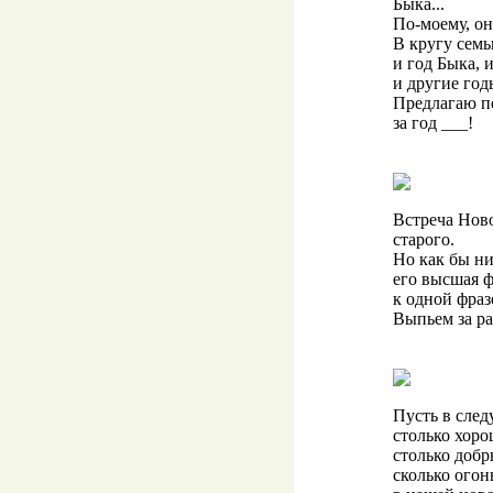
Быка...
По-моему, он
В кругу семь
и год Быка, 
и другие год
Предлагаю п
за год ___!
Встреча Ново
старого.
Но как бы ни
его высшая ф
к одной фраз
Выпьем за ра
Пусть в след
столько хоро
столько добр
сколько огон