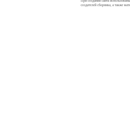
При создании сайта использованы
создателей сборника, а также ма