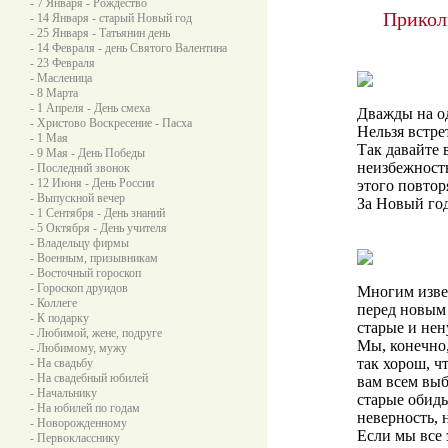
- 7 Января - Рождество
Прикол
- 14 Января - старый Новый год
- 25 Января - Татьянин день
- 14 Февраля - день Святого Валентина
- 23 Февраля
- Масленица
- 8 Марта
- 1 Апреля - День смеха
Дважды на о
- Христово Воскресение - Пасха
Нельзя встр
- 1 Мая
Так давайте 
- 9 Мая - День Победы
неизбежност
- Последний звонок
- 12 Июня - День России
этого повто
- Выпускной вечер
За Новый го
- 1 Сентября - День знаний
- 5 Октября - День учителя
- Владельцу фирмы
- Военным, призывникам
- Восточный гороскоп
- Гороскоп друидов
Многим извес
- Коллеге
перед новым
- К подарку
старые и нен
- Любимой, жене, подруге
Мы, конечно,
- Любимому, мужу
так хорош, ч
- На свадьбу
- На свадебный юбилей
вам всем вы
- Начальнику
старые обиды
- На юбилей по годам
неверность, 
- Новорожденному
Если мы все 
- Первокласснику