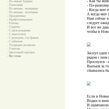
- Как ты жив
- По знакам Зодиака
- Пожелания
- По-разному,
- По именам - женщинам
- Когда мне п
- По именам - мужчинам
А когда мне 
- Праздничные
Нам сейчас в
- Профессиональные
следует ожид
- Ребенку
- Студенту
И все же дав
- С днем рождения
чтобы в Нов
- С новосельем
- С разводом, 2-м браком
- С юбилеем
- Уходящим на пенсию
- Учителю
- Цветочный гороскоп
Заснул один 
- Все темы
рядом с ним
Проснулся - 
Выпьем за то
сбывались б
Если в Новый
Водки и вина
И шампански