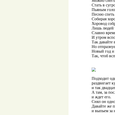
Можно снего
Стать в сугр
Пьяным гол
Песню спеть
Собирая хоро
Хоровод соб
Лишь людей 
Славно врем
И утром всп
Так давайте 
Но отпразну
Новый год и
Так, чтоб вс
Подходит оди
раздвигает ку
и так двадцат
А там, за по
и ждет его.
Снял он одно 
Давайте же 
и выпьем за 