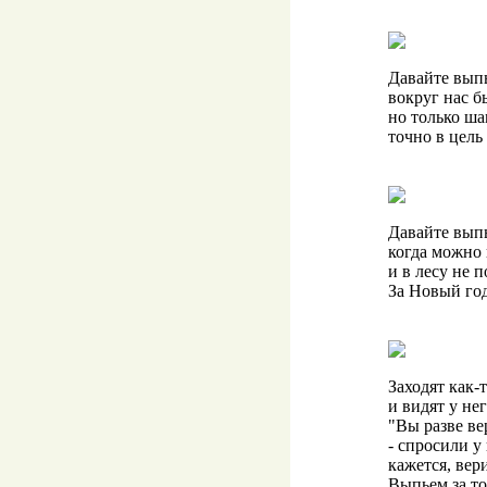
Давайте вып
вокруг нас бы
но только ш
точно в цель
Давайте выпь
когда можно 
и в лесу не 
За Новый го
Заходят как-
и видят у нег
"Вы разве ве
- спросили у 
кажется, вер
Выпьем за то