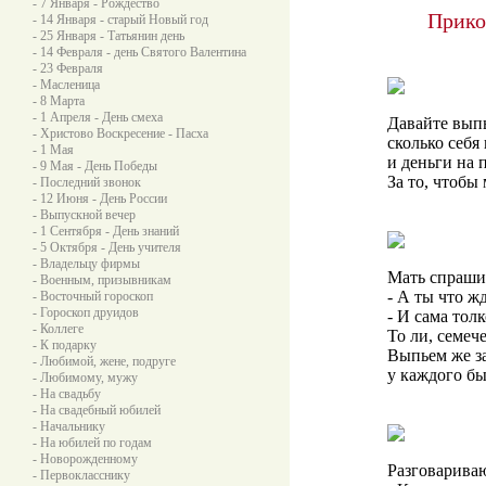
- 7 Января - Рождество
Прико
- 14 Января - старый Новый год
- 25 Января - Татьянин день
- 14 Февраля - день Святого Валентина
- 23 Февраля
- Масленица
- 8 Марта
- 1 Апреля - День смеха
Давайте выпь
- Христово Воскресение - Пасха
сколько себя
- 1 Мая
и деньги на 
- 9 Мая - День Победы
За то, чтобы
- Последний звонок
- 12 Июня - День России
- Выпускной вечер
- 1 Сентября - День знаний
- 5 Октября - День учителя
- Владельцу фирмы
Мать спраши
- Военным, призывникам
- А ты что ж
- Восточный гороскоп
- Гороскоп друидов
- И сама толк
- Коллеге
То ли, семече
- К подарку
Выпьем же за
- Любимой, жене, подруге
у каждого бы
- Любимому, мужу
- На свадьбу
- На свадебный юбилей
- Начальнику
- На юбилей по годам
- Новорожденному
Разговариваю
- Первокласснику