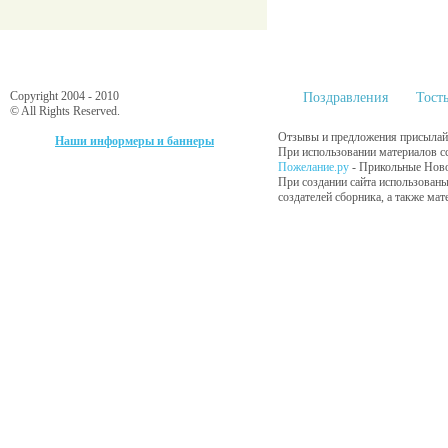
Copyright 2004 - 2010
Поздравления
Тост
© All Rights Reserved.
Отзывы и предложения присылайт
Наши информеры и баннеры
При использовании материалов сс
Пожелание.ру
- Прикольные Нов
При создании сайта использованы
создателей сборника, а также ма