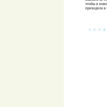
чтобы в ново
приходила в
-1-
-2-
-3-
-4