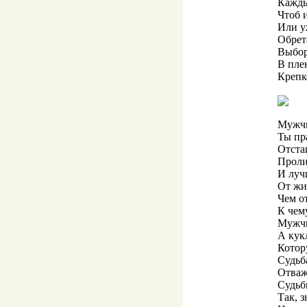
Кажды
Чтоб 
Или уж
Обрет
Выбор 
В пле
Крепк
Мужчи
Ты пра
Отста
Пролит
И луч
От жи
Чем от
К чем
Мужчи
А кук
Котор
Судьб
Отваж
Судьб
Так, з