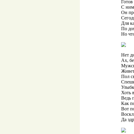
Готов
С ним
Он пр
Сегод
Для к
По до
Но чт
Нет д
Ах, б
Мужск
Живет
Пол с
Спеши
Улыбки
Хоть в
Ведь п
Как п
Вот п
Воскл
Да зд