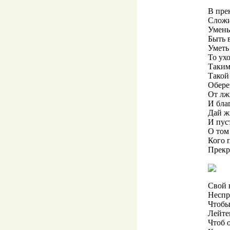
В пре
Сложи
Умень
Быть 
Уметь
То ухо
Таким
Такой
Обере
От лж
И бла
Дай ж
И пус
О том
Кого 
Прек
Свой в
Неспр
Чтобы
Лейте
Чтоб 