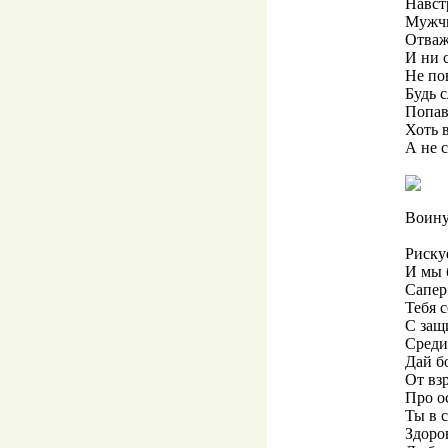
Навст
Мужчи
Отваж
И ни 
Не по
Будь 
Попав
Хоть 
А не с
Воину
Риску
И мы б
Сапер
Тебя 
С защ
Среди
Дай б
От взр
Про о
Ты в 
Здоро