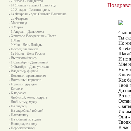
- 7 Января - Рождество
Поздравл
- 14 Января - старый Новый год
- 25 Января - Татьянин день
- 14 Февраля - день Святого Валентина
- 23 Февраля
- Масленица
- 8 Марта
- 1 Апреля - День смеха
Сынок
- Христово Воскресение - Пасха
Ты ск
- 1 Мая
Но мне
- 9 Мая - День Победы
К теб
- Последний звонок
Шагай
- 12 Июня - День России
- Выпускной вечер
И не 
- 1 Сентября - День знаний
Мне н
- 5 Октября - День учителя
Но мн
- Владельцу фирмы
Запом
- Военным, призывникам
Как б
- Восточный гороскоп
- Гороскоп друидов
Твой 
- Коллеге
До по
- К подарку
Во вс
- Любимой, жене, подруге
Остан
- Любимому, мужу
Святы
- На свадьбу
- На свадебный юбилей
Их им
- Начальнику
Они -
- На юбилей по годам
Твоих
- Новорожденному
В час
- Первокласснику