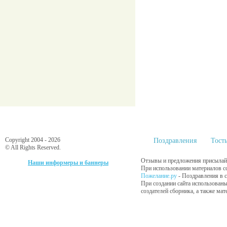
Copyright 2004 - 2026
Поздравления
Тост
© All Rights Reserved.
Отзывы и предложения присылайт
Наши информеры и баннеры
При использовании материалов сс
Пожелание.ру
- Поздравления в 
При создании сайта использованы
создателей сборника, а также ма