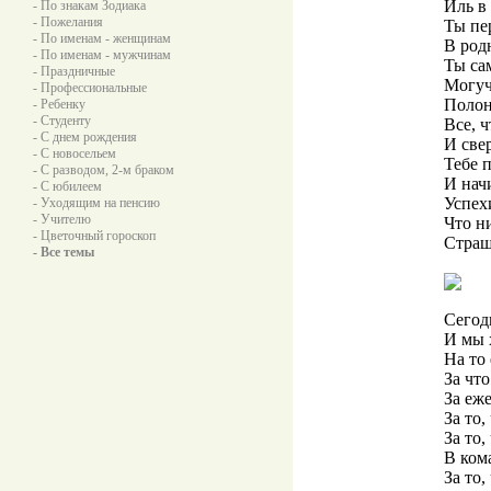
Иль в
- По знакам Зодиака
- Пожелания
Ты пе
- По именам - женщинам
В род
- По именам - мужчинам
Ты сам
- Праздничные
Могуч
- Профессиональные
Полон
- Ребенку
- Студенту
Все, ч
- С днем рождения
И све
- С новосельем
Тебе 
- С разводом, 2-м браком
И нач
- С юбилеем
Успех
- Уходящим на пенсию
- Учителю
Что н
- Цветочный гороскоп
Страш
- Все темы
Сегод
И мы 
На то
За чт
За еж
За то,
За то,
В ком
За то