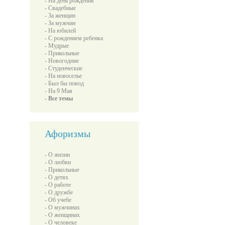
- На день рождения
- Свадебные
- За женщин
- За мужчин
- На юбилей
- С рождением ребенка
- Мудрые
- Прикольные
- Новогодние
- Студенческие
- На новоселье
- Был бы повод
- На 9 Мая
- Все темы
Афоризмы
- О жизни
- О любви
- Прикольные
- О детях
- О работе
- О дружбе
- Об учебе
- О мужчинах
- О женщинах
- О человеке