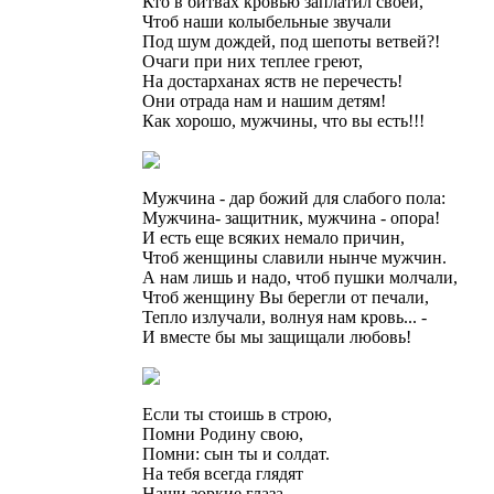
Кто в битвах кровью заплатил своей,
Чтоб наши колыбельные звучали
Под шум дождей, под шепоты ветвей?!
Очаги при них теплее греют,
На достарханах яств не перечесть!
Они отрада нам и нашим детям!
Как хорошо, мужчины, что вы есть!!!
Мужчина - дар божий для слабого пола:
Мужчина- защитник, мужчина - опора!
И есть еще всяких немало причин,
Чтоб женщины славили нынче мужчин.
А нам лишь и надо, чтоб пушки молчали,
Чтоб женщину Вы берегли от печали,
Тепло излучали, волнуя нам кровь... -
И вместе бы мы защищали любовь!
Если ты стоишь в строю,
Помни Родину свою,
Помни: сын ты и солдат.
На тебя всегда глядят
Наши зоркие глаза,