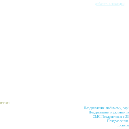
добавить в закладки
ления
Поздравления любимому, пар
Поздравления мужчинам п
СМС Поздравления с 23
Поздравления
Тосты з