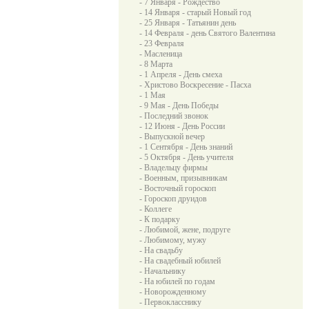
- 7 Января - Рождество
- 14 Января - старый Новый год
- 25 Января - Татьянин день
- 14 Февраля - день Святого Валентина
- 23 Февраля
- Масленица
- 8 Марта
- 1 Апреля - День смеха
- Христово Воскресение - Пасха
- 1 Мая
- 9 Мая - День Победы
- Последний звонок
- 12 Июня - День России
- Выпускной вечер
- 1 Сентября - День знаний
- 5 Октября - День учителя
- Владельцу фирмы
- Военным, призывникам
- Восточный гороскоп
- Гороскоп друидов
- Коллеге
- К подарку
- Любимой, жене, подруге
- Любимому, мужу
- На свадьбу
- На свадебный юбилей
- Начальнику
- На юбилей по годам
- Новорожденному
- Первокласснику