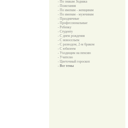
- По знакам Зодиака
- Пожелания
- По именам - женщинам
- По именам - мужчинам
- Праздничные
- Профессиональные
- Ребенку
- Студенту
- С днем рождения
- С новосельем
- С разводом, 2-м браком
- С юбилеем
- Уходящим на пенсию
- Учителю
- Цветочный гороскоп
- Все темы