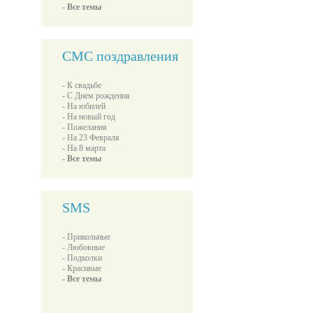
- Все темы
СМС поздравления
- К свадьбе
- С Днем рождения
- На юбилей
- На новый год
- Пожелания
- На 23 Февраля
- На 8 марта
- Все темы
SMS
- Прикольные
- Любовные
- Подколки
- Красивые
- Все темы