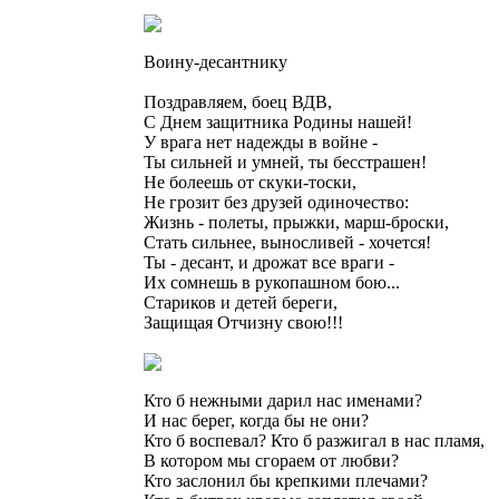
Воину-десантнику
Поздравляем, боец ВДВ,
С Днем защитника Родины нашей!
У врага нет надежды в войне -
Ты сильней и умней, ты бесстрашен!
Не болеешь от скуки-тоски,
Не грозит без друзей одиночество:
Жизнь - полеты, прыжки, марш-броски,
Стать сильнее, выносливей - хочется!
Ты - десант, и дрожат все враги -
Их сомнешь в рукопашном бою...
Стариков и детей береги,
Защищая Отчизну свою!!!
Кто б нежными дарил нас именами?
И нас берег, когда бы не они?
Кто б воспевал? Кто б разжигал в нас пламя,
В котором мы сгораем от любви?
Кто заслонил бы крепкими плечами?