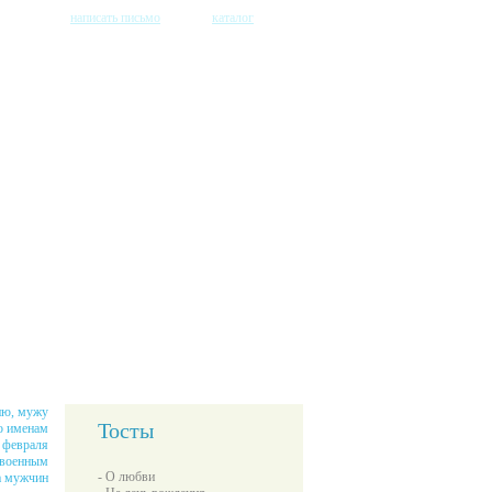
написать письмо
каталог
ню, мужу
Тосты
о именам
 февраля
 военным
- О любви
а мужчин