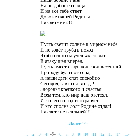
Наши добрые сердца.
И на все тебе ответ -
Дороже нашей Родины
На свете нет!!!
Пусть светит солнце в мирном небе
И не зовёт труба в поход.
Чтоб только на ученьях солдат
В атаку шёл вперёд.
Пусть вместо взрывов гром весенний
Природу будит ото сна,
А наши дети спят спокойно
Сегодня, завтра и всегда!
Здоровья крепкого и счастья
Всем тем, кто мир наш отстоял.
И кто его сегодня охраняет
И кто сполна долг Родине отдал!
На свете нет сильней!!!
Далее >>
-5-
-1-
-2-
-3-
-4-
-6-
-7-
-8-
-9-
-10-
-11-
-12-
-13-
-14-
-15-