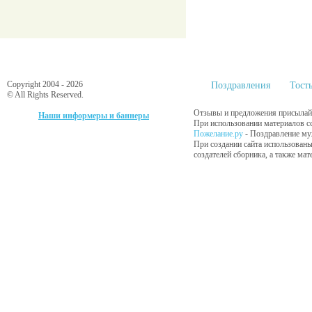
Copyright 2004 - 2026
Поздравления
Тост
© All Rights Reserved.
Отзывы и предложения присылайт
Наши информеры и баннеры
При использовании материалов сс
Пожелание.ру
- Поздравление му
При создании сайта использованы
создателей сборника, а также ма