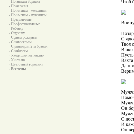
Чтоб 
- По знакам Зодиака
- Пожелания
- По именам - женщинам
- По именам - мужчинам
- Праздничные
Воину
- Профессиональные
- Ребенку
- Студенту
Поздр
- С днем рождения
С ярк
- С новосельем
Твоя 
- С разводом, 2-м браком
В оке
- С юбилеем
Пусть 
- Уходящим на пенсию
- Учителю
Вахта 
- Цветочный гороскоп
Да пр
- Все темы
Верим
Мужчи
Помоч
Мужчи
Он бо
Мужчи
С дос
И каж
Он ве