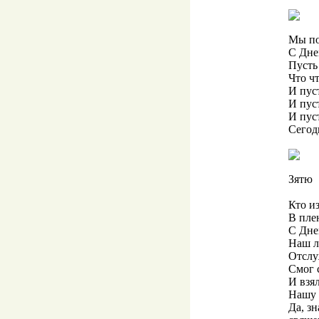
Мы по
С Дне
Пусть 
Что чт
И пус
И пус
И пуст
Сегод
Зятю
Кто из
В плен
С Дне
Наш л
Отслу
Смог 
И взя
Нашу 
Да, з