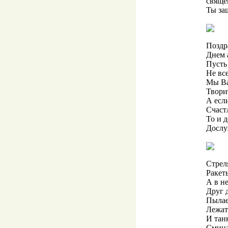
свяще
Ты за
Поздр
Днем 
Пусть
Не все
Мы Ва
Твори
А есл
Счастл
То и д
Дослу
Стрел
Ракет
А в н
Друг 
Пылае
Лежат
И тан
Смина