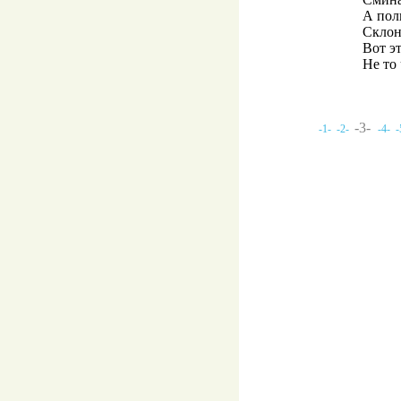
А пол
Склон
Вот э
Не то 
-3-
-1-
-2-
-4-