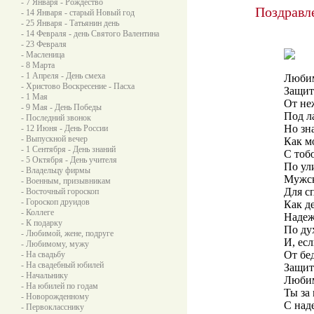
- 7 Января - Рождество
Поздравл
- 14 Января - старый Новый год
- 25 Января - Татьянин день
- 14 Февраля - день Святого Валентина
- 23 Февраля
- Масленица
- 8 Марта
- 1 Апреля - День смеха
Любим
- Христово Воскресение - Пасха
Защит
- 1 Мая
От не
- 9 Мая - День Победы
Под л
- Последний звонок
Но зна
- 12 Июня - День России
- Выпускной вечер
Как м
- 1 Сентября - День знаний
С тоб
- 5 Октября - День учителя
По ул
- Владельцу фирмы
Мужск
- Военным, призывникам
Для с
- Восточный гороскоп
- Гороскоп друидов
Как д
- Коллеге
Надеж
- К подарку
По ду
- Любимой, жене, подруге
И, есл
- Любимому, мужу
От бе
- На свадьбу
- На свадебный юбилей
Защит
- Начальнику
Любим
- На юбилей по годам
Ты за 
- Новорожденному
С над
- Первокласснику