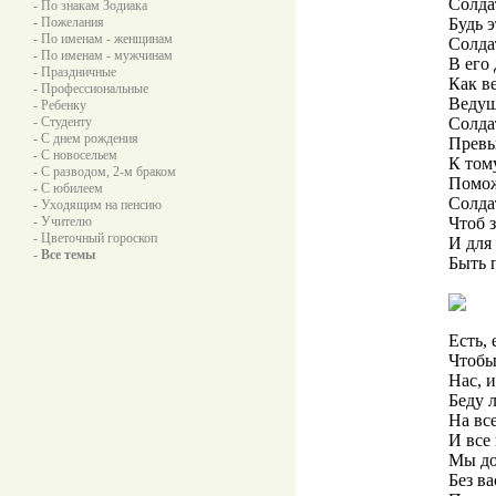
Солдат
- По знакам Зодиака
- Пожелания
Будь э
- По именам - женщинам
Солда
- По именам - мужчинам
В его
- Праздничные
Как в
- Профессиональные
Ведущ
- Ребенку
- Студенту
Солда
- С днем рождения
Превы
- С новосельем
К том
- С разводом, 2-м браком
Помож
- С юбилеем
Солда
- Уходящим на пенсию
- Учителю
Чтоб 
- Цветочный гороскоп
И для 
- Все темы
Быть 
Есть,
Чтобы
Нас, 
Беду 
На вс
И все
Мы до
Без в