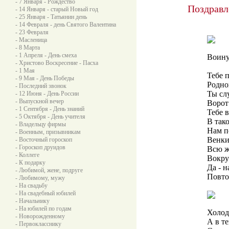
- 7 Января - Рождество
Поздравл
- 14 Января - старый Новый год
- 25 Января - Татьянин день
- 14 Февраля - день Святого Валентина
- 23 Февраля
- Масленица
- 8 Марта
- 1 Апреля - День смеха
Воину
- Христово Воскресение - Пасха
- 1 Мая
Тебе 
- 9 Мая - День Победы
Родно
- Последний звонок
Ты сл
- 12 Июня - День России
- Выпускной вечер
Ворот
- 1 Сентября - День знаний
Тебе 
- 5 Октября - День учителя
В так
- Владельцу фирмы
Нам п
- Военным, призывникам
Венки
- Восточный гороскоп
- Гороскоп друидов
Всю ж
- Коллеге
Вокру
- К подарку
Да - н
- Любимой, жене, подруге
Повто
- Любимому, мужу
- На свадьбу
- На свадебный юбилей
- Начальнику
- На юбилей по годам
Холод
- Новорожденному
А в т
- Первокласснику