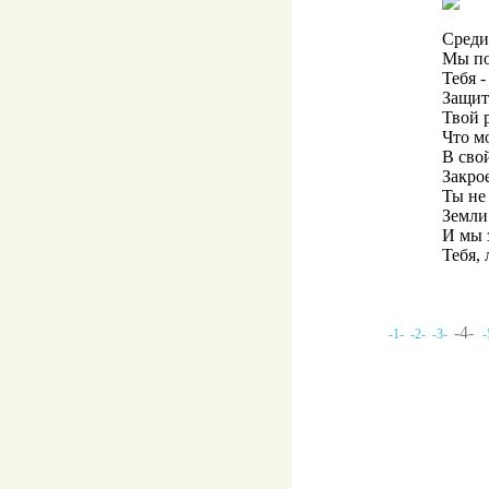
Среди
Мы по
Тебя -
Защит
Твой р
Что мо
В сво
Закро
Ты не
Земли
И мы 
Тебя,
-4-
-1-
-2-
-3-