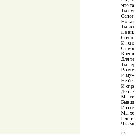
Что т
Ты см
Сапог
Но за
Ты ис
Не вил
Сочин
И тепе
От во
Крепн
Для те
Ты ве
Возму
И муж
Не бе
И спр
День 
Мы го
Бывши
И сей
Мы хо
Написа
Что м