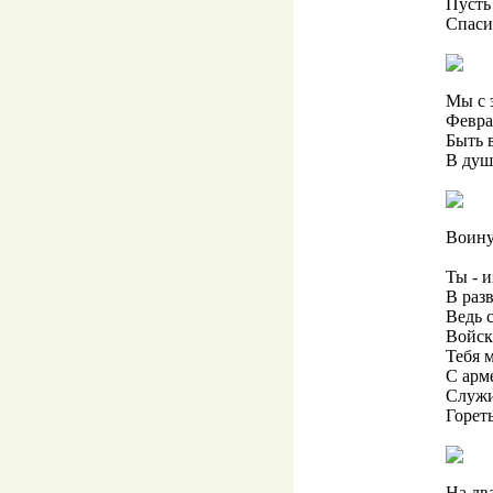
Пусть
Спаси
Мы с 
Февра
Быть 
В душ
Воину
Ты - 
В раз
Ведь 
Войск
Тебя 
С арм
Служи
Горет
На дв